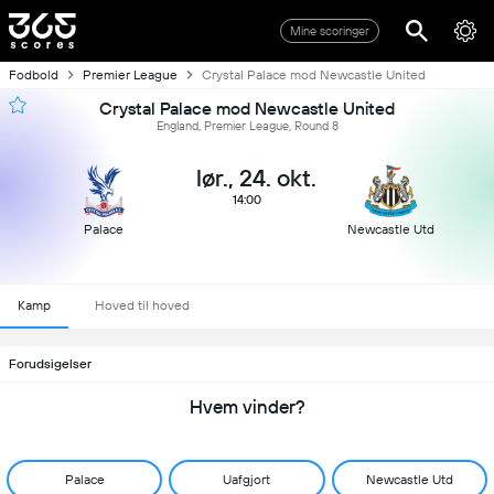
Mine scoringer
Fodbold
Premier League
Crystal Palace mod Newcastle United
Crystal Palace mod Newcastle United
England, Premier League, Round 8
lør., 24. okt.
14:00
Palace
Newcastle Utd
Kamp
Hoved til hoved
Forudsigelser
Hvem vinder?
Palace
Uafgjort
Newcastle Utd