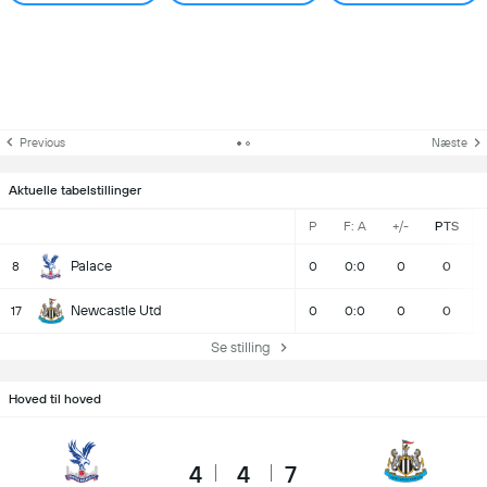
Previous
Næste
Aktuelle tabelstillinger
P
F: A
+/-
PTS
Palace
8
0
0:0
0
0
Newcastle Utd
17
0
0:0
0
0
Se stilling
Hoved til hoved
4
4
7