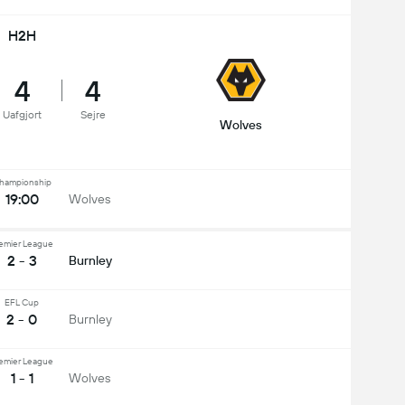
H2H
4
4
Uafgjort
Sejre
Wolves
hampionship
19:00
Wolves
emier League
2 - 3
Burnley
EFL Cup
2 - 0
Burnley
emier League
1 - 1
Wolves