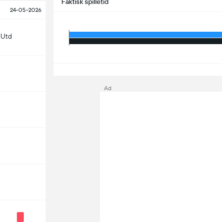
Faktisk spilletid
24-05-2026
 Utd
S
Ad