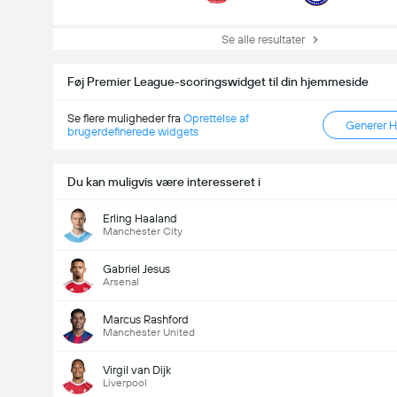
Se alle resultater
Føj Premier League-scoringswidget til din hjemmeside
Se flere muligheder fra
Oprettelse af
Generer 
brugerdefinerede widgets
Du kan muligvis være interesseret i
Erling Haaland
Manchester City
Gabriel Jesus
Arsenal
Marcus Rashford
Manchester United
Antal Mål i Kampen (2.5)
Virgil van Dijk
Liverpool