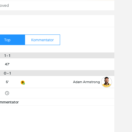
hoved
Top
Kommentator
1 - 1
47'
0 - 1
5'
Adam Armstrong
mmentator