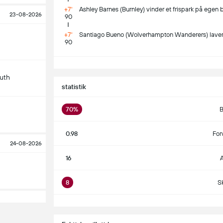
+7'
Ashley Barnes (Burnley) vinder et frispark på egen 
23-08-2026
90
+7'
Santiago Bueno (Wolverhampton Wanderers) laver 
90
S
uth
statistik
70%
B
0.98
For
24-08-2026
16
A
8
S
S