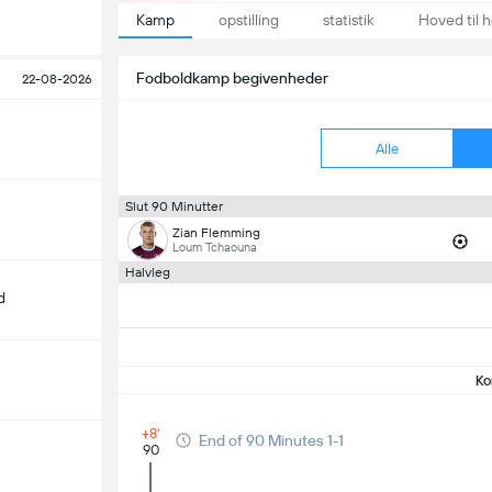
Kamp
opstilling
statistik
Hoved til 
Fodboldkamp begivenheder
22-08-2026
Alle
Slut 90 Minutter
Zian Flemming
Loum Tchaouna
Halvleg
d
Ko
+8'
End of 90 Minutes 1-1
90
m