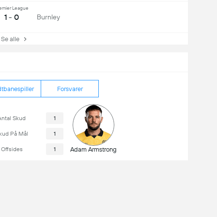
emier League
1 - 0
Burnley
e alle
tbanespiller
Forsvarer
Antal Skud
1
kud På Mål
1
Offsides
1
Adam Armstrong
I dag
14:00
Notts County