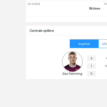
05-12-2023
Pr
Wolves
S
Centrale spillere
Angriber
Mid
2
1
S
Zian Flemming
0
Næste kamp
Burnley