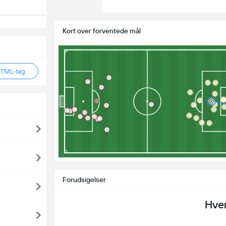
Kort over forventede mål
HTML-tag
Forudsigelser
Hve