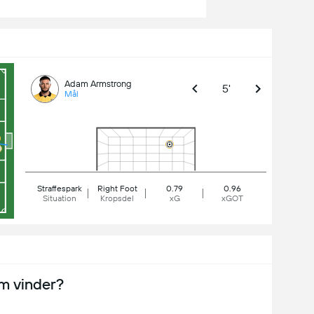
Adam Armstrong
5'
Mål
Straffespark
Right Foot
0.79
0.96
Situation
Kropsdel
xG
xGOT
m vinder?