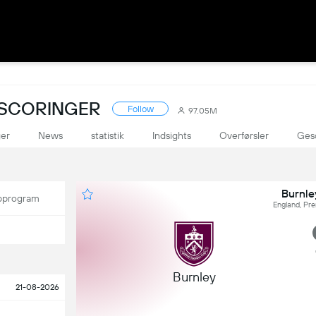
 SCORINGER
Follow
97.05M
ger
News
statistik
Indsights
Overførsler
Ges
Burnle
program
England, Pr
Burnley
21-08-2026