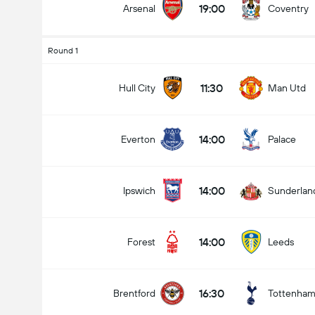
19:00
Arsenal
Coventry
Round 1
11:30
Hull City
Man Utd
14:00
Everton
Palace
14:00
Ipswich
Sunderlan
14:00
Forest
Leeds
16:30
Brentford
Tottenha