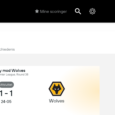
Mine scoringer
chiedenis
y mod Wolves
emier League, Round 38
Afsluttet
1
-
1
Wolves
24-05