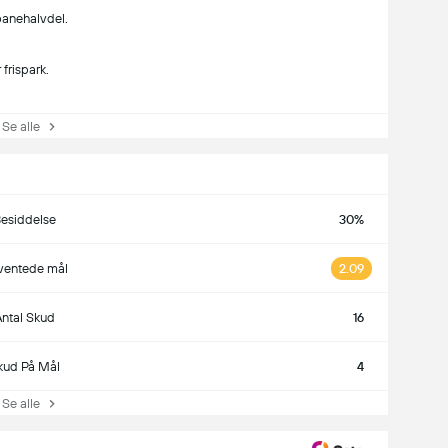
banehalvdel.
frispark.
e alle
esiddelse
30%
ventede mål
2.09
ntal Skud
16
kud På Mål
4
e alle