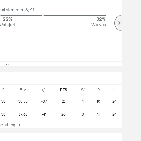
tal stemmer: 6,711
22%
32%
Uafgjort
Wolves
P
F: A
+/-
PTS
W
D
L
38
38:75
-37
22
4
10
24
38
27:68
-41
20
3
11
24
stilling