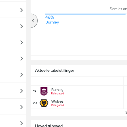
Samlet an
70%
46%
Over
Burnley
Aktuelle tabelstillinger
Burnley
19
Relegated
Wolves
20
Relegated
Se 
Hoved til hoved