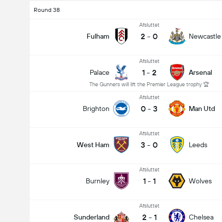
Round 38
Afsluttet
2
-
0
Fulham
Newcastle
Afsluttet
1
-
2
Palace
Arsenal
The Gunners will lift the Premier League trophy 🏆
Afsluttet
0
-
3
Brighton
Man Utd
Afsluttet
3
-
0
West Ham
Leeds
Afsluttet
1
-
1
Burnley
Wolves
Afsluttet
2
-
1
Sunderland
Chelsea