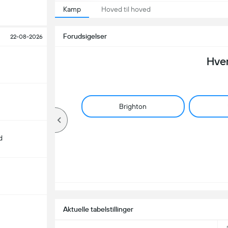
Kamp
Hoved til hoved
Forudsigelser
22-08-2026
Hve
Brighton
d
Aktuelle tabelstillinger
m