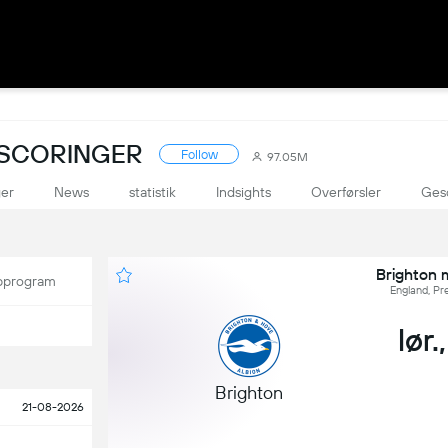
 SCORINGER
Follow
97.05M
ger
News
statistik
Indsights
Overførsler
Ges
Brighton 
program
England, Pr
lør.
Brighton
21-08-2026