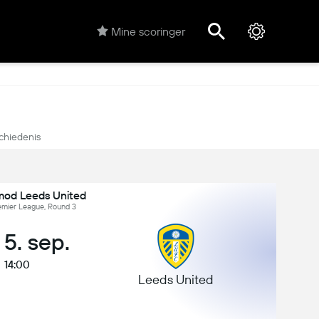
Mine scoringer
chiedenis
mod Leeds United
emier League, Round 3
, 5. sep.
14:00
Leeds United