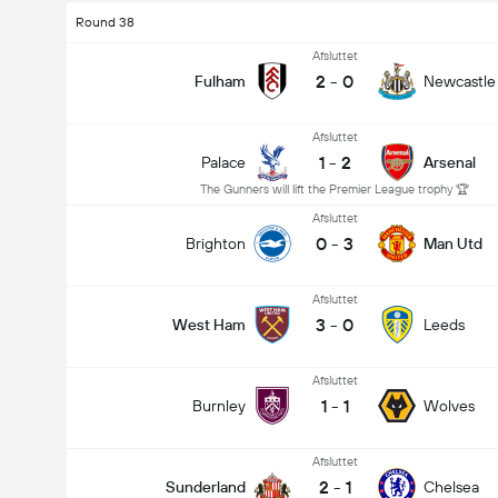
Round 38
Afsluttet
2
-
0
Fulham
Newcastle
Afsluttet
1
-
2
Palace
Arsenal
The Gunners will lift the Premier League trophy 🏆
Afsluttet
0
-
3
Brighton
Man Utd
Afsluttet
3
-
0
West Ham
Leeds
Afsluttet
1
-
1
Burnley
Wolves
Afsluttet
2
-
1
Sunderland
Chelsea