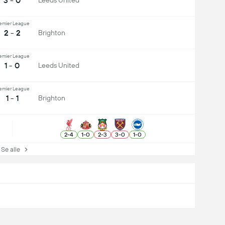
3 - 0
Leeds United
emier League
2 - 2
Brighton
emier League
1 - 0
Leeds United
emier League
1 - 1
Brighton
2
-
4
1
-
0
2
-
3
3
-
0
1
-
0
e alle