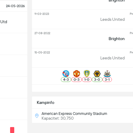
Brighton
24-05-2026
11-03-2023
Pr
Leeds United
 Utd
27-08-2022
Pr
Brighton
15-05-2022
Pr
Leeds United
4
-
3
0
-
3
1
-
0
3
-
0
3
-
1
S
Kampinfo
American Express Community Stadium
Kapacitet: 30,750