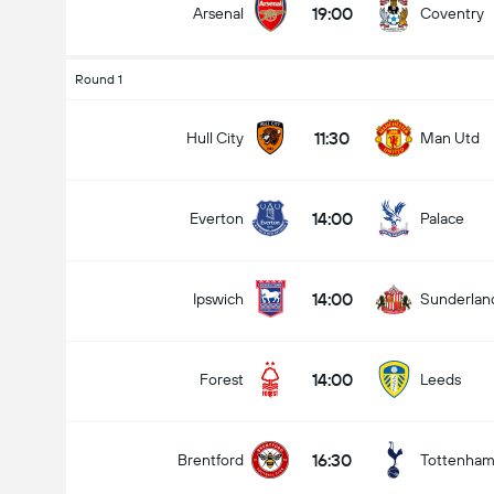
19:00
Arsenal
Coventry
Round 1
Antal Mål i Kampen (2.5)
11:30
Hull City
Man Utd
14:00
Everton
Palace
Under
Over
14:00
Ipswich
Sunderlan
14:00
Forest
Leeds
16:30
Brentford
Tottenha