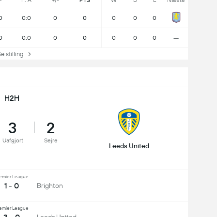
P
F: A
+/-
PTS
W
D
L
Næste
0
0:0
0
0
0
0
0
-
0
0:0
0
0
0
0
0
stilling
H2H
3
2
Uafgjort
Sejre
Leeds United
emier League
1 - 0
Brighton
emier League