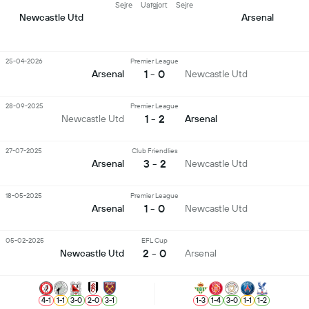
Sejre
Uafgjort
Sejre
Newcastle Utd
Arsenal
25-04-2026
Premier League
1 - 0
Arsenal
Newcastle Utd
28-09-2025
Premier League
1 - 2
Newcastle Utd
Arsenal
27-07-2025
Club Friendlies
3 - 2
Arsenal
Newcastle Utd
18-05-2025
Premier League
1 - 0
Arsenal
Newcastle Utd
05-02-2025
EFL Cup
2 - 0
Newcastle Utd
Arsenal
4
-
1
1
-
1
3
-
0
2
-
0
3
-
1
1
-
3
1
-
4
3
-
0
1
-
1
1
-
2