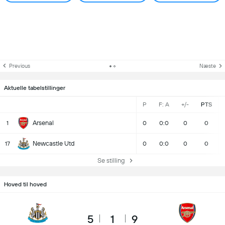
Previous
Næste
Aktuelle tabelstillinger
P
F: A
+/-
PTS
Arsenal
1
0
0:0
0
0
Newcastle Utd
17
0
0:0
0
0
Se stilling
Hoved til hoved
5
1
9