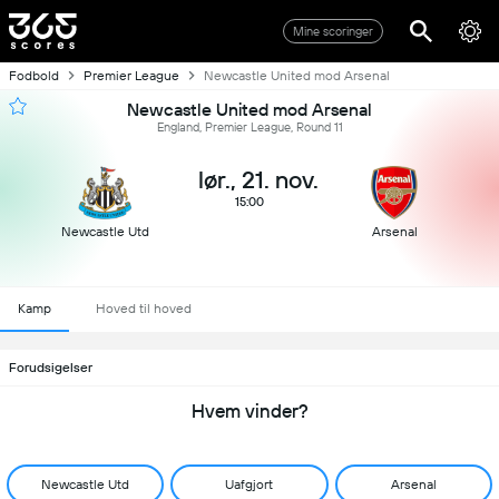
Mine scoringer
Fodbold
Premier League
Newcastle United mod Arsenal
Newcastle United mod Arsenal
England, Premier League, Round 11
lør., 21. nov.
15:00
Newcastle Utd
Arsenal
Kamp
Hoved til hoved
Forudsigelser
Hvem vinder?
Newcastle Utd
Uafgjort
Arsenal