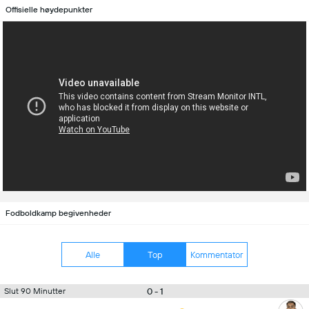
Offisielle høydepunkter
Fodboldkamp begivenheder
Alle
Top
Kommentator
0 - 1
Slut 90 Minutter