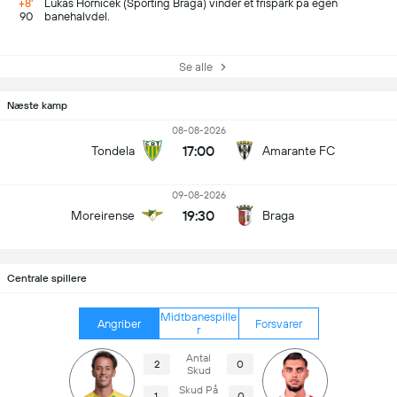
+8'
Lukás Hornícek (Sporting Braga) vinder et frispark på egen
90
banehalvdel.
Se alle
Næste kamp
08-08-2026
17:00
Tondela
Amarante FC
09-08-2026
19:30
Moreirense
Braga
Centrale spillere
Midtbanespille
Angriber
Forsvarer
r
Antal
2
0
Skud
Skud På
1
0