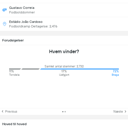
Gustavo Correia
Fodbolddommer
Estádio João Cardoso
Fodboldkamp Deltagelse: 2,476
Forudsigelser
Hvem vinder?
Samlet antal stemmer: 2,732
11%
17%
72%
Tondela
Uafgjort
Braga
Previous
Næste
Hoved til hoved