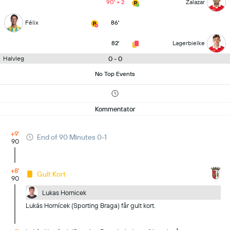
90' + 2
Zalazar
Félix
86'
82'
Lagerbielke
0 - 0
Halvleg
No Top Events
Kommentator
+9'
End of 90 Minutes 0-1
90
+8'
Gult Kort
90
Lukas Hornicek
Lukás Hornícek (Sporting Braga) får gult kort.