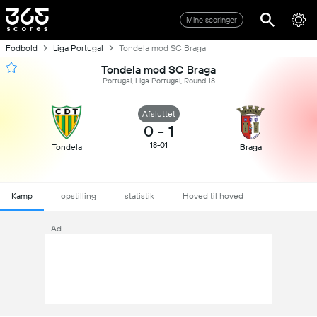
Mine scoringer
Fodbold
Liga Portugal
Tondela mod SC Braga
Tondela mod SC Braga
Portugal, Liga Portugal, Round 18
Afsluttet
0
-
1
18-01
Tondela
Braga
Kamp
opstilling
statistik
Hoved til hoved
Ad