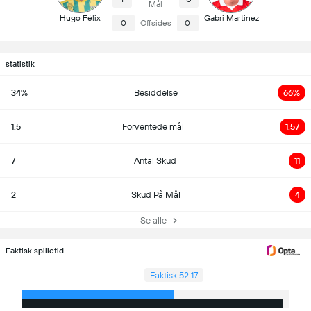
Mål
Hugo Félix
Gabri Martinez
0
Offsides
0
statistik
34%
Besiddelse
66%
1.5
Forventede mål
1.57
7
Antal Skud
11
2
Skud På Mål
4
Se alle
Faktisk spilletid
Faktisk 52:17