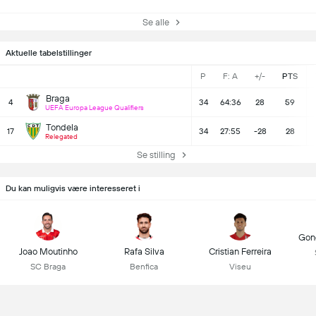
Se alle
Aktuelle tabelstillinger
P
F: A
+/-
PTS
Braga
4
34
64:36
28
59
UEFA Europa League Qualifiers
Tondela
17
34
27:55
-28
28
Relegated
Se stilling
Du kan muligvis være interesseret i
Gonç
Joao Moutinho
Rafa Silva
Cristian Ferreira
SC Braga
Benfica
Viseu