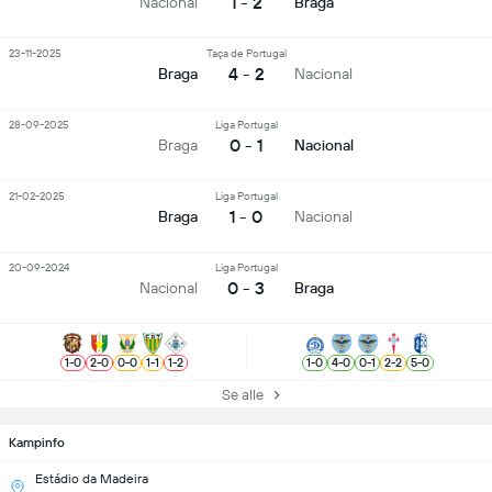
1 - 2
Nacional
Braga
23-11-2025
Taça de Portugal
4 - 2
Braga
Nacional
28-09-2025
Liga Portugal
0 - 1
Braga
Nacional
21-02-2025
Liga Portugal
1 - 0
Braga
Nacional
20-09-2024
Liga Portugal
0 - 3
Nacional
Braga
1
-
0
2
-
0
0
-
0
1
-
1
1
-
2
1
-
0
4
-
0
0
-
1
2
-
2
5
-
0
Se alle
Kampinfo
Estádio da Madeira