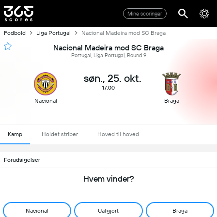
Mine scoringer
Fodbold
Liga Portugal
Nacional Madeira mod SC Braga
Nacional Madeira mod SC Braga
Portugal, Liga Portugal, Round 9
søn., 25. okt.
17:00
Nacional
Braga
Kamp
Holdet striber
Hoved til hoved
Forudsigelser
Hvem vinder?
Nacional
Uafgjort
Braga