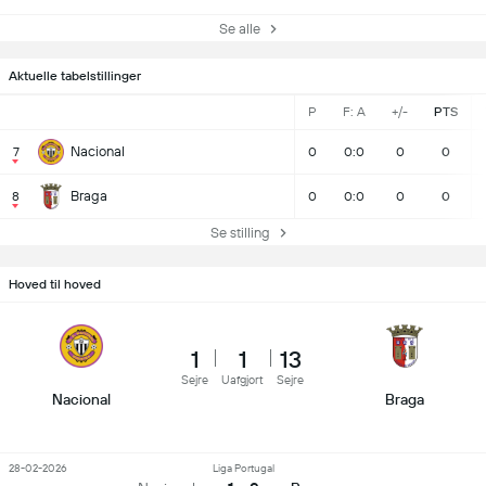
Se alle
Aktuelle tabelstillinger
P
F: A
+/-
PTS
Nacional
7
0
0:0
0
0
Braga
8
0
0:0
0
0
Se stilling
Hoved til hoved
1
1
13
Sejre
Uafgjort
Sejre
Nacional
Braga
28-02-2026
Liga Portugal