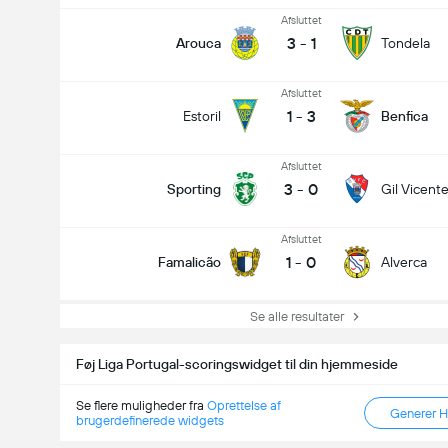
Afsluttet
3
-
1
Arouca
Tondela
Afsluttet
1
-
3
Estoril
Benfica
Afsluttet
3
-
0
Sporting
Gil Vicent
Afsluttet
1
-
0
Famalicão
Alverca
Se alle resultater
Føj Liga Portugal-scoringswidget til din hjemmeside
Se flere muligheder fra
Oprettelse af
Generer 
brugerdefinerede widgets