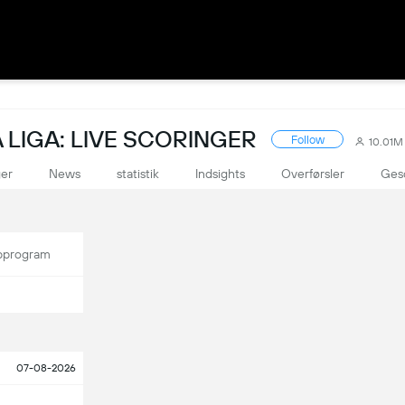
LIGA: LIVE SCORINGER
Follow
10.01M
ger
News
statistik
Indsights
Overførsler
Ges
program
07-08-2026