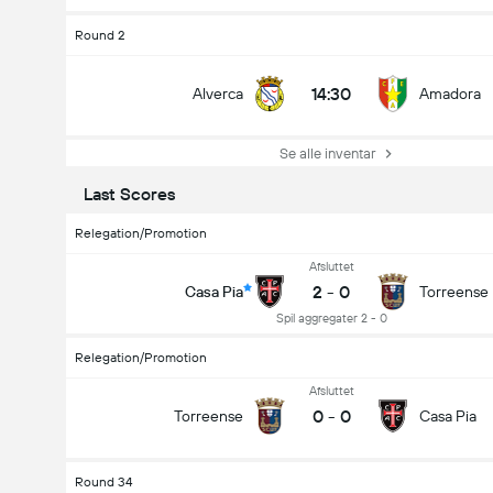
Round 2
14:30
Alverca
Amadora
Se alle inventar
Last Scores
Relegation/Promotion
Afsluttet
2
-
0
Casa Pia
Torreense
Spil aggregater 2 - 0
Relegation/Promotion
Afsluttet
0
-
0
Torreense
Casa Pia
Round 34