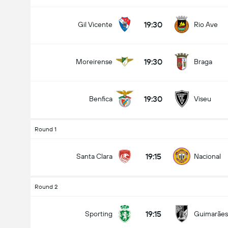
19:30
Gil Vicente
Rio Ave
19:30
Moreirense
Braga
19:30
Benfica
Viseu
Round 1
19:15
Santa Clara
Nacional
Round 2
19:15
Sporting
Guimarães