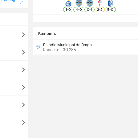
1
-
0
4
-
0
0
-
1
2
-
2
5
-
0
S
Kampinfo
Estádio Municipal de Braga
Kapacitet: 30,286