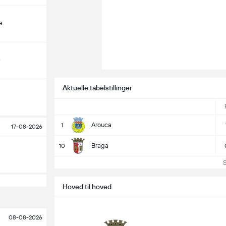
e
e
Aktuelle tabelstillinger
Arouca
1
17-08-2026
Braga
10
Se 
Hoved til hoved
08-08-2026