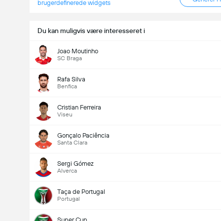
brugerdefinerede widgets
Du kan muligvis være interesseret i
Joao Moutinho
SC Braga
Rafa Silva
Benfica
Cristian Ferreira
Viseu
Gonçalo Paciência
Santa Clara
Sergi Gómez
Alverca
Taça de Portugal
Portugal
Super Cup