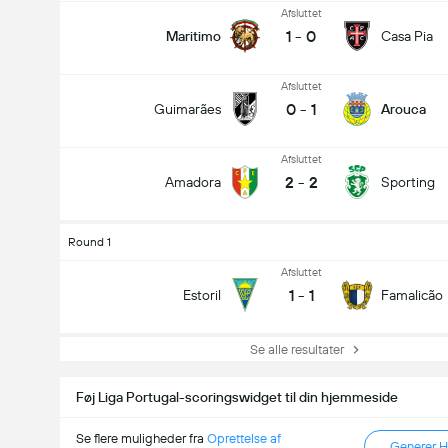
Afsluttet
1
-
0
Maritimo
Casa Pia
Afsluttet
0
-
1
Guimarães
Arouca
Afsluttet
2
-
2
Amadora
Sporting
Round 1
Afsluttet
1
-
1
Estoril
Famalicão
Se alle resultater
Føj Liga Portugal-scoringswidget til din hjemmeside
Se flere muligheder fra
Oprettelse af
Generer 