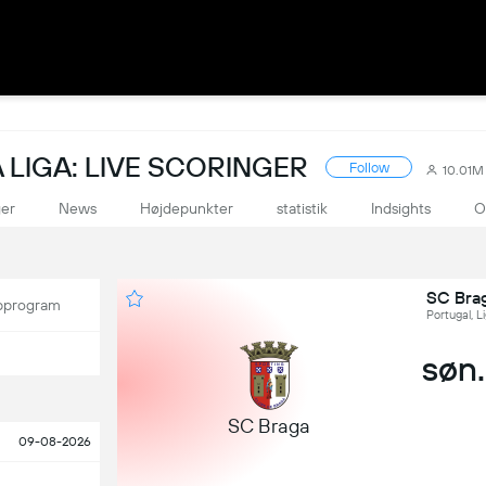
LIGA: LIVE SCORINGER
Follow
10.01M
ger
News
Højdepunkter
statistik
Indsights
O
SC Bra
program
Portugal, L
søn.
SC Braga
09-08-2026