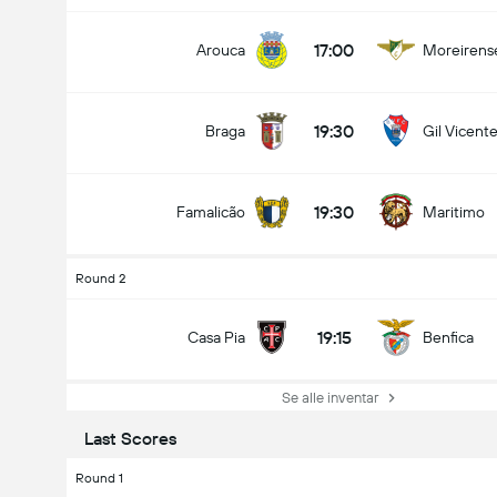
17:00
Arouca
Moreirens
19:30
Braga
Gil Vicent
19:30
Famalicão
Maritimo
Round 2
19:15
Casa Pia
Benfica
Se alle inventar
Last Scores
Round 1