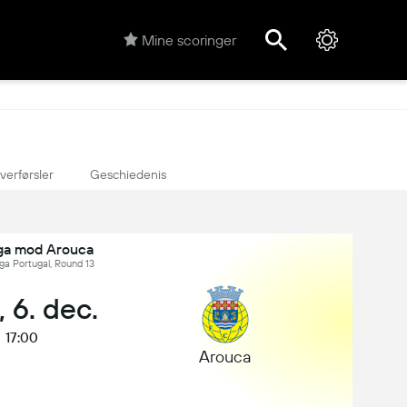
Mine scoringer
verførsler
Geschiedenis
ga mod Arouca
iga Portugal, Round 13
, 6. dec.
17:00
Arouca