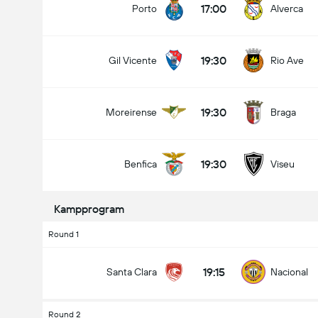
17:00
Porto
Alverca
19:30
Gil Vicente
Rio Ave
Antal Mål i Kampen (2.5)
19:30
Moreirense
Braga
Under
Over
19:30
Benfica
Viseu
Kampprogram
Round 1
19:15
Santa Clara
Nacional
Round 2