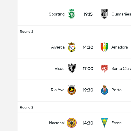
19:15
Sporting
Guimarães
Round 2
14:30
Alverca
Amadora
17:00
Viseu
Santa Clar
19:30
Rio Ave
Porto
Round 2
14:30
Nacional
Estoril