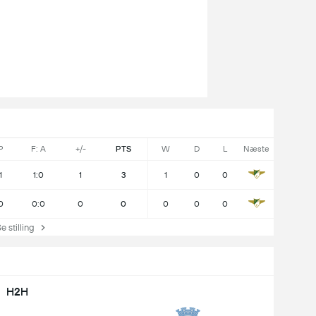
P
F: A
+/-
PTS
W
D
L
Næste
1
1:0
1
3
1
0
0
0
0:0
0
0
0
0
0
stilling
H2H