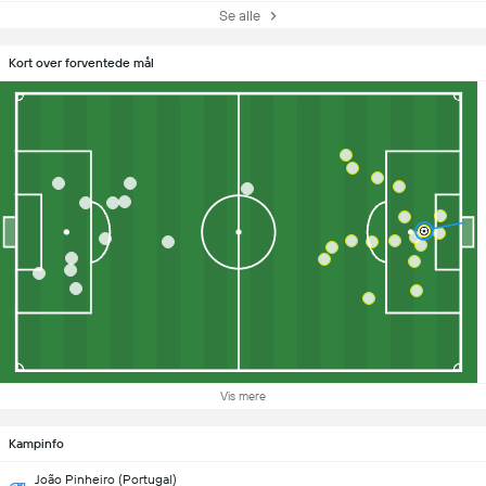
Se alle
Kort over forventede mål
Vis mere
Kampinfo
João Pinheiro (Portugal)