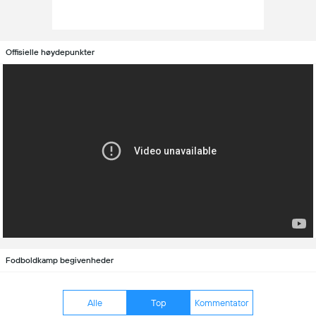
Offisielle høydepunkter
Fodboldkamp begivenheder
Alle
Top
Kommentator