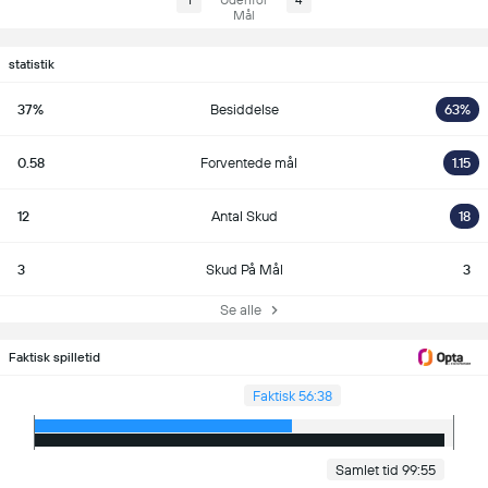
1
Udenfor
4
Mål
statistik
37%
Besiddelse
63%
0.58
Forventede mål
1.15
12
Antal Skud
18
3
Skud På Mål
3
Se alle
Faktisk spilletid
Faktisk 56:38
Samlet tid 99:55