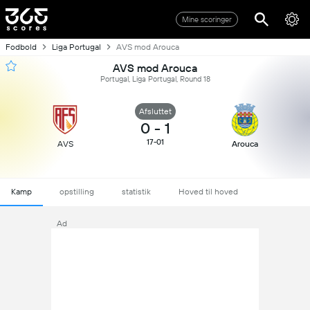
Mine scoringer
Fodbold
Liga Portugal
AVS mod Arouca
AVS mod Arouca
Portugal, Liga Portugal, Round 18
Afsluttet
0
-
1
17-01
AVS
Arouca
Kamp
opstilling
statistik
Hoved til hoved
Ad