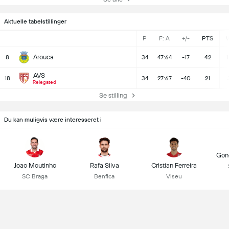
Aktuelle tabelstillinger
P
F: A
+/-
PTS
Arouca
8
34
47:64
-17
42
1
AVS
18
34
27:67
-40
21
Relegated
Se stilling
Du kan muligvis være interesseret i
Gonç
Joao Moutinho
Rafa Silva
Cristian Ferreira
SC Braga
Benfica
Viseu