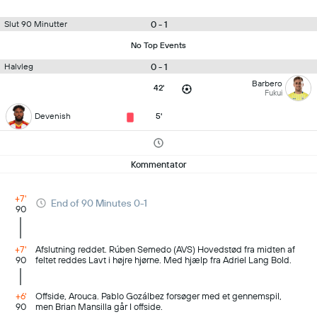
0 - 1
Slut 90 Minutter
No Top Events
0 - 1
Halvleg
Barbero
42'
Fukui
Devenish
5'
Kommentator
+7'
End of 90 Minutes 0-1
90
+7'
Afslutning reddet. Rúben Semedo (AVS) Hovedstød fra midten af
90
feltet reddes Lavt i højre hjørne. Med hjælp fra Adriel Lang Bold.
+6'
Offside, Arouca. Pablo Gozálbez forsøger med et gennemspil,
90
men Brian Mansilla går I offside.