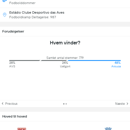
Fodbolddommer
Estádio Clube Desportivo das Aves
Fodboldkamp Deltagelse: 987
Forudsigelser
Hvem vinder?
Samlet antal stemmer: 779
28%
24%
48%
AVS
Uafgjort
Arouca
Previous
Næste
Hoved til hoved