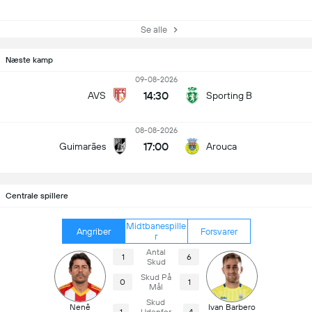
Se alle
Næste kamp
09-08-2026
14:30
AVS
Sporting B
08-08-2026
17:00
Guimarães
Arouca
Centrale spillere
Midtbanespille
Angriber
Forsvarer
r
Antal
1
6
Skud
Skud På
0
1
Mål
Skud
Nenê
Ivan Barbero