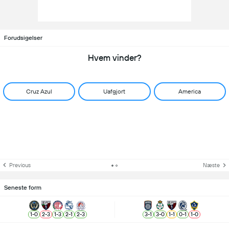
Forudsigelser
Hvem vinder?
Cruz Azul
Uafgjort
America
Previous
Næste
Seneste form
1
-
0
2
-
3
1
-
3
2
-
1
2
-
3
3
-
1
3
-
0
1
-
1
0
-
1
1
-
0