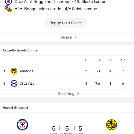
Cruz Azul: Begge hold scorede - 4/5 Sidste kampe
H2H: Begge hold scorede - 4/6 Sidste kampe
Begge Hold Scorer
Se alle
Aktuelle tabelstillinger
P
F: A
+/-
PTS
America
1
3
5:1
4
7
Cruz Azul
6
3
7:6
1
6
Se stilling
Hoved til hoved
5
5
5