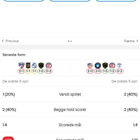
Previous
Næste
Seneste form
0
-
1
1
-
1
1
-
1
1
-
0
0
-
2
2
-
0
3
-
0
1
-
5
1
-
2
0
-
3
De sidste 5 spil
De sidste 5 spil
1 (20%)
Vandt spillet
2 (40%)
2 (40%)
Begge hold scorer
2 (40%)
1.4
Scorede mål
1.4