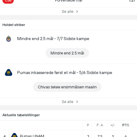
1.58
Forventede mål
1.21
Se alle
Holdet striber
Mindre end 2.5 mål - 7/7 Sidste kampe
Mindre end 2.5 mål
Pumas inkasserede først et mål - 5/6 Sidste kampe
Chivas tekee ensimmäisen maalin
Se alle
Aktuelle tabelstillinger
P
F: A
+/-
PTS
Pumas UNAM
4
3
7:5
2
6