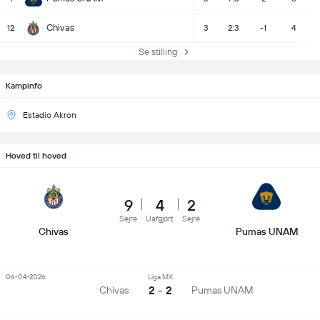
Chivas
12
3
2:3
-1
4
Se stilling
Kampinfo
Estadio Akron
Hoved til hoved
9
4
2
Sejre
Uafgjort
Sejre
Chivas
Pumas UNAM
06-04-2026
Liga MX
2 - 2
Chivas
Pumas UNAM