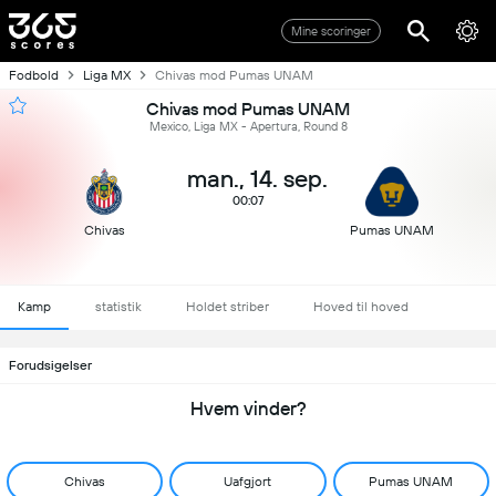
Mine scoringer
Fodbold
Liga MX
Chivas mod Pumas UNAM
Chivas mod Pumas UNAM
Mexico, Liga MX - Apertura, Round 8
man., 14. sep.
00:07
Chivas
Pumas UNAM
Kamp
statistik
Holdet striber
Hoved til hoved
Forudsigelser
Hvem vinder?
Chivas
Uafgjort
Pumas UNAM