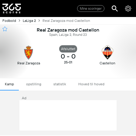
Mine scoringer
Fodbold
LaLiga 2
Real Zaragoza mod Castellon
Real Zaragoza mod Castellon
Spain, LaLiga 2, Round 23
Afsluttet
0
-
0
25-01
Real Zaragoza
Castellon
Kamp
opstilling
statistik
Hoved til hoved
Ad