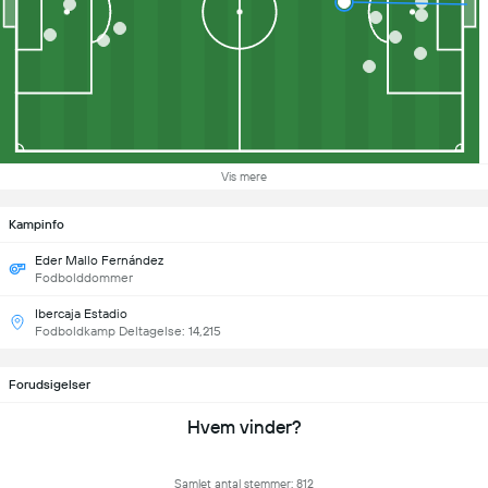
Vis mere
Kampinfo
Eder Mallo Fernández
Fodbolddommer
Ibercaja Estadio
Fodboldkamp Deltagelse: 14,215
Forudsigelser
Hvem vinder?
Samlet antal stemmer: 812