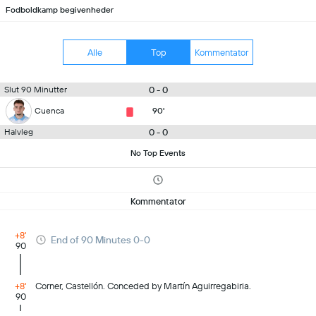
Fodboldkamp begivenheder
Alle
Top
Kommentator
0 - 0
Slut 90 Minutter
Cuenca
90'
0 - 0
Halvleg
No Top Events
Kommentator
+8'
End of 90 Minutes 0-0
90
+8'
Corner, Castellón. Conceded by Martín Aguirregabiria.
90