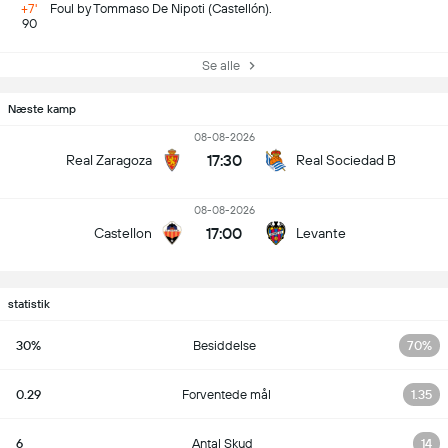
+7'
Foul by Tommaso De Nipoti (Castellón).
90
Se alle
Næste kamp
08-08-2026
17:30
Real Zaragoza
Real Sociedad B
08-08-2026
17:00
Castellon
Levante
statistik
30%
Besiddelse
70%
0.29
Forventede mål
1.35
6
Antal Skud
14