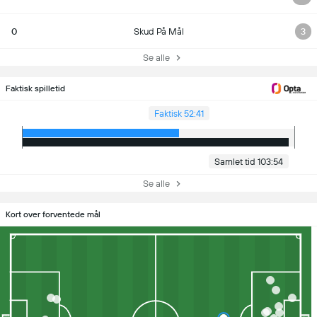
0
Skud På Mål
3
Se alle
Faktisk spilletid
Faktisk 52:41
Samlet tid 103:54
Se alle
Kort over forventede mål