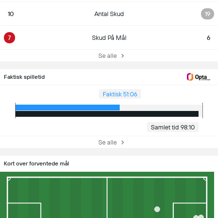
10
Antal Skud
19
7
Skud På Mål
6
Se alle
Faktisk spilletid
Faktisk 51:06
Samlet tid 98:10
Se alle
Kort over forventede mål