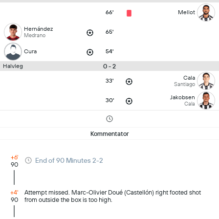
66'
Mellot
Hernández
65'
Medrano
Cura
54'
0 - 2
Halvleg
Cala
33'
Santiago
Jakobsen
30'
Cala
Kommentator
+6'
End of 90 Minutes 2-2
90
+4'
Attempt missed. Marc-Olivier Doué (Castellón) right footed shot
90
from outside the box is too high.