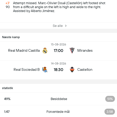
+3'
Attempt missed. Marc-Olivier Doué (Castellón) left footed shot
90
from a difficult angle on the left is high and wide to the right.
Assisted by Alberto Jiménez.
Se alle
Næste kamp
15-08-2026
17:00
Real Madrid Castilla
Mirandes
14-08-2026
18:30
Real Sociedad B
Castellon
statistik
49%
Besiddelse
51%
1.47
Forventede mål
3.58