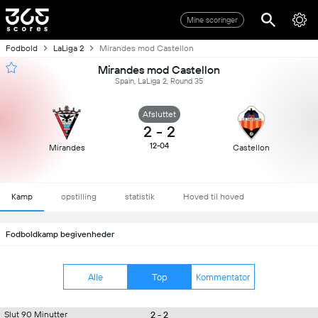
Mine scoringer
Fodbold
LaLiga 2
Mirandes mod Castellon
Mirandes mod Castellon
Spain, LaLiga 2, Round 35
Afsluttet
2
-
2
12-04
Mirandes
Castellon
Kamp
opstilling
statistik
Hoved til hoved
Fodboldkamp begivenheder
Alle
Top
Kommentator
2 - 2
Slut 90 Minutter