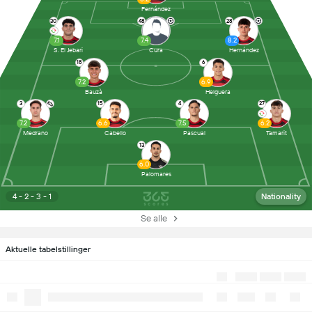
Fernández
30
48
28
7.1
7.4
8.2
S. El Jebari
Cura
Hernández
18
6
7.2
6.9
Bauzà
Helguera
3
15
4
27
7.2
6.6
7.5
6.2
Medrano
Cabello
Pascual
Tamarit
13
6.0
Palomares
4 - 2 - 3 - 1
Nationality
Se alle
Aktuelle tabelstillinger