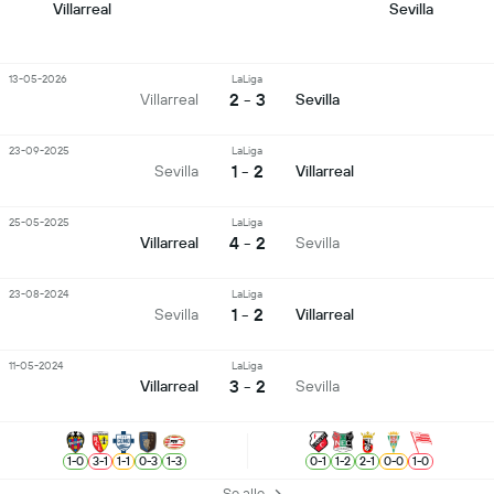
Villarreal
Sevilla
13-05-2026
LaLiga
2 - 3
Villarreal
Sevilla
23-09-2025
LaLiga
1 - 2
Sevilla
Villarreal
25-05-2025
LaLiga
4 - 2
Villarreal
Sevilla
23-08-2024
LaLiga
1 - 2
Sevilla
Villarreal
11-05-2024
LaLiga
3 - 2
Villarreal
Sevilla
1
-
0
3
-
1
1
-
1
0
-
3
1
-
3
0
-
1
1
-
2
2
-
1
0
-
0
1
-
0
Se alle