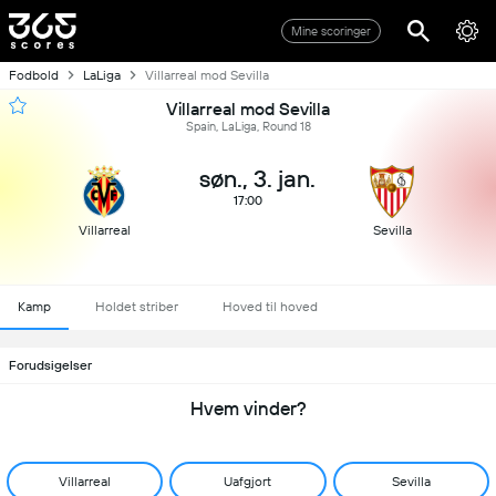
Mine scoringer
Fodbold
LaLiga
Villarreal mod Sevilla
Villarreal mod Sevilla
Spain, LaLiga, Round 18
søn., 3. jan.
17:00
Villarreal
Sevilla
Kamp
Holdet striber
Hoved til hoved
Forudsigelser
Hvem vinder?
Villarreal
Uafgjort
Sevilla