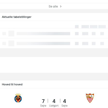
Se alle
Aktuelle tabelstillinger
Hoved til hoved
7
4
4
Sejre
Uafgjort
Sejre