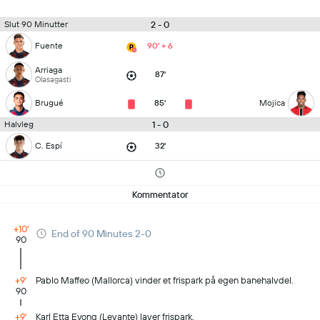
2 - 0
Slut 90 Minutter
Fuente
90' + 6
Arriaga
87'
Olasagasti
Brugué
85'
Mojica
1 - 0
Halvleg
C. Espí
32'
Kommentator
+10'
End of 90 Minutes 2-0
90
+9'
Pablo Maffeo (Mallorca) vinder et frispark på egen banehalvdel.
90
+9'
Karl Etta Eyong (Levante) laver frispark.