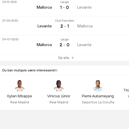
02-10-2021
LaLiga
1 - 0
Mallorca
Levante
27-08-2020
Club Friendlies
2 - 1
Levante
Mallorca
09-07-2020
LaLiga
2 - 0
Mallorca
Levante
Se alle
Du kan muligvis være interesseret i
Thi
Kylian Mbappe
Vinicius Júnior
Pierre Aubameyang
Real Madrid
Real Madrid
Deportivo La Coruña