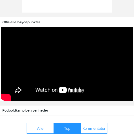
Offisielle høydepunkter
Fodboldkamp begivenheder
Alle
Top
Kommentator