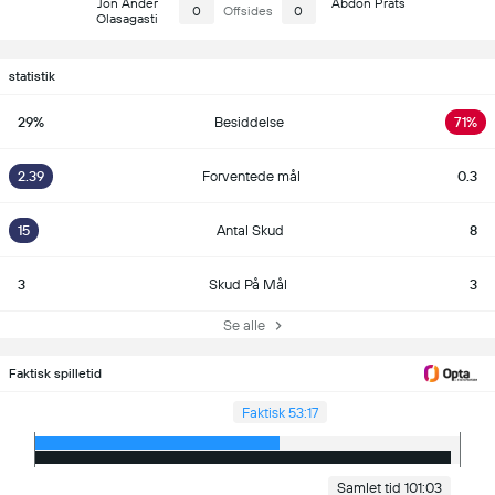
Jon Ander
Abdón Prats
0
Offsides
0
Olasagasti
statistik
29%
Besiddelse
71%
2.39
Forventede mål
0.3
15
Antal Skud
8
3
Skud På Mål
3
Se alle
Faktisk spilletid
Faktisk 53:17
Samlet tid 101:03