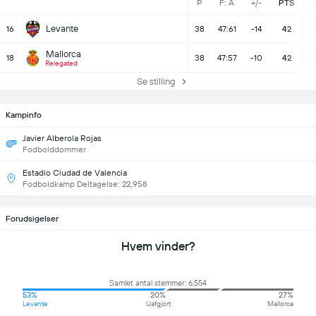
P
F: A
+/-
PTS
Levante
16
38
47:61
-14
42
1
Mallorca
18
38
47:57
-10
42
1
Relegated
Se stilling
Kampinfo
Javier Alberola Rojas
Fodbolddommer
Estadio Ciudad de Valencia
Fodboldkamp Deltagelse: 22,958
Forudsigelser
Hvem vinder?
Samlet antal stemmer: 6,554
53%
20%
27%
Levante
Uafgjort
Mallorca