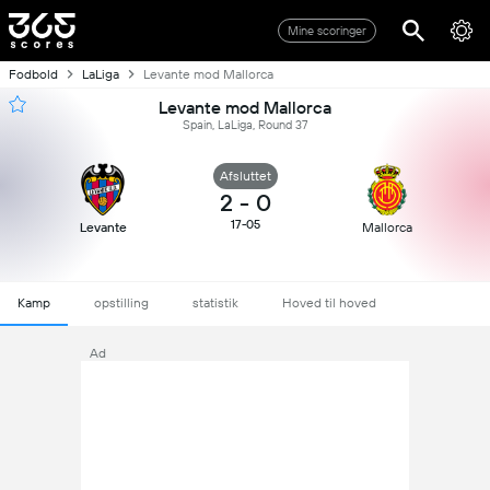
Mine scoringer
Fodbold
LaLiga
Levante mod Mallorca
Levante mod Mallorca
Spain, LaLiga, Round 37
Afsluttet
2
-
0
17-05
Levante
Mallorca
Kamp
opstilling
statistik
Hoved til hoved
Ad