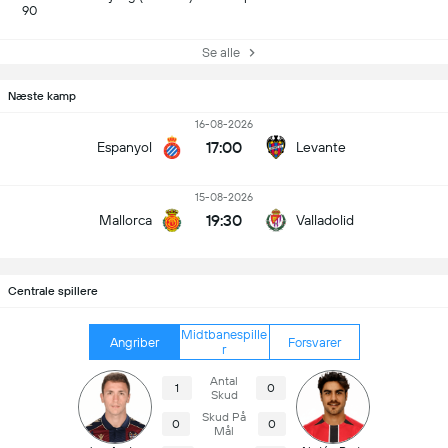
90
Se alle
Næste kamp
16-08-2026
17:00
Espanyol
Levante
15-08-2026
19:30
Mallorca
Valladolid
Centrale spillere
Midtbanespille
Angriber
Forsvarer
r
Antal
1
0
Skud
Skud På
0
0
Mål