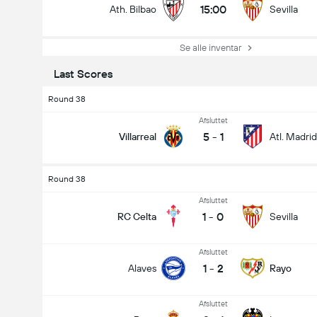
15:00
Ath. Bilbao
Sevilla
Se alle inventar
Last Scores
Round 38
Afsluttet
5
-
1
Villarreal
Atl. Madrid
Round 38
Afsluttet
1
-
0
RC Celta
Sevilla
Afsluttet
1
-
2
Alaves
Rayo
Afsluttet