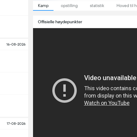
Kamp
opstilling
statistik
Hoved til 
Offisielle høydepunkter
16-08-2026
17-08-2026