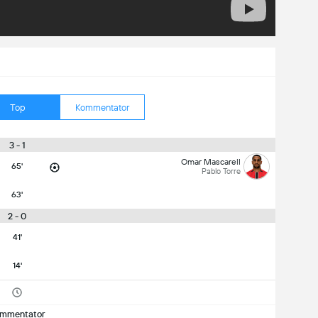
Top
Kommentator
3 - 1
Omar Mascarell
65'
Pablo Torre
63'
2 - 0
41'
14'
mmentator