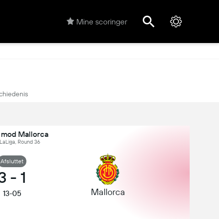
Mine scoringer
chiedenis
 mod Mallorca
 LaLiga, Round 36
Afsluttet
3
-
1
Mallorca
13-05