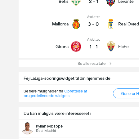
2
-
1
Betis
Levante
Afsluttet
3
-
0
Mallorca
Real Ovie
Afsluttet
1
-
1
Girona
Elche
Se alle resultater
Føj LaLiga-scoringswidget til din hjemmeside
Se flere muligheder fra
Oprettelse af
Generer 
brugerdefinerede widgets
Du kan muligvis være interesseret i
Kylian Mbappe
Real Madrid