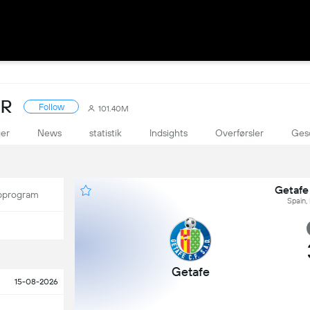
ER
Follow
101.40M
ger
News
statistik
Indsights
Overførsler
Ges
Getafe
program
Spain,
Getafe
15-08-2026