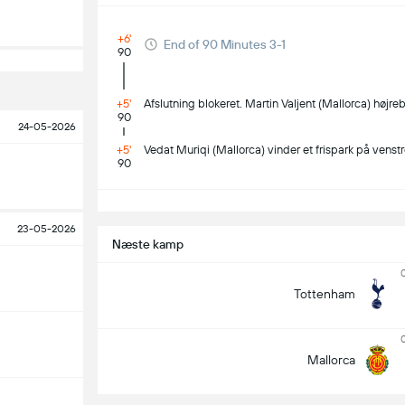
+6'
End of 90 Minutes 3-1
90
+5'
Afslutning blokeret. Martin Valjent (Mallorca) højrebe
90
24-05-2026
+5'
Vedat Muriqi (Mallorca) vinder et frispark på venst
90
S
23-05-2026
Næste kamp
Tottenham
Mallorca