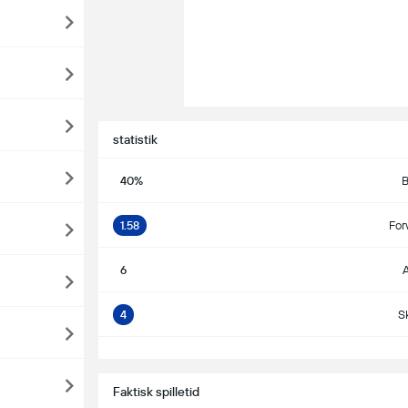
statistik
40%
B
1.58
For
6
A
4
S
S
Faktisk spilletid