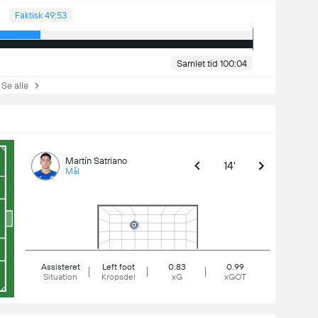
Faktisk 49:53
Samlet tid 100:04
e alle
Martín Satriano
14'
Mål
Assisteret
Left foot
0.83
0.99
Situation
Kropsdel
xG
xGOT