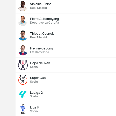
Vinicius Júnior
Real Madrid
Pierre Aubameyang
Deportivo La Coruña
Thibaut Courtois
Real Madrid
Frenkie de Jong
FC Barcelona
Copa del Rey
Spain
Super Cup
Spain
LaLiga 2
Spain
Liga F
Spain