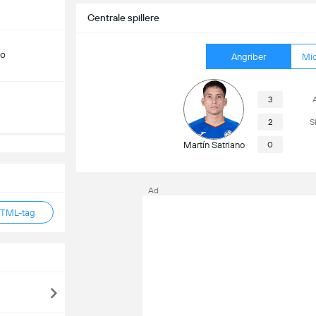
Centrale spillere
do
Angriber
Mid
3
2
S
Martín Satriano
0
Ad
HTML-tag