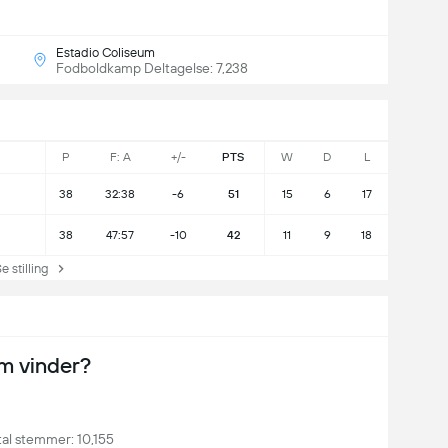
Estadio Coliseum
Fodboldkamp Deltagelse: 7,238
P
F: A
+/-
PTS
W
D
L
38
32:38
-6
51
15
6
17
38
47:57
-10
42
11
9
18
stilling
m vinder?
al stemmer: 10,155