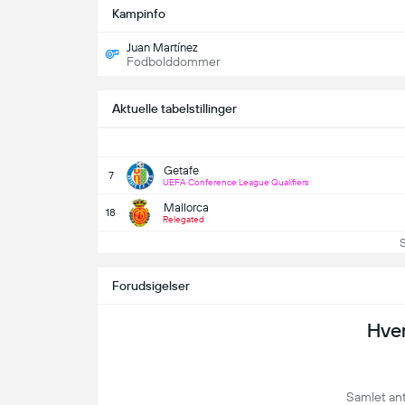
Kampinfo
Juan Martínez
Fodbolddommer
Aktuelle tabelstillinger
Getafe
7
UEFA Conference League Qualifiers
Mallorca
18
Relegated
Se 
Forudsigelser
Hve
Samlet ant