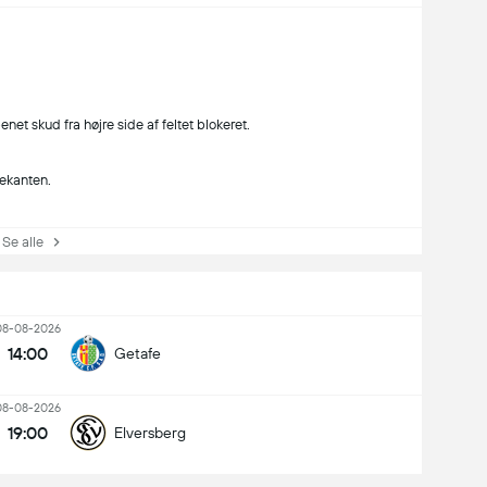
net skud fra højre side af feltet blokeret.
rekanten.
e alle
08-08-2026
14:00
Getafe
08-08-2026
19:00
Elversberg