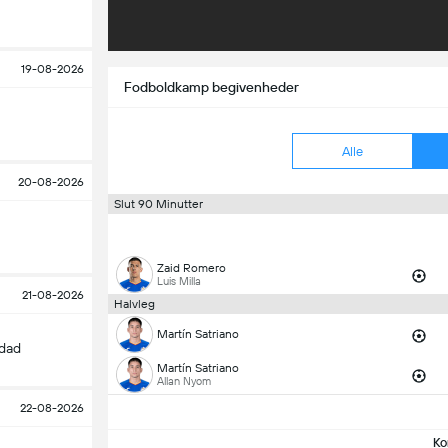
19-08-2026
Fodboldkamp begivenheder
Alle
20-08-2026
Slut 90 Minutter
Zaid Romero
Luis Milla
21-08-2026
Halvleg
Martín Satriano
edad
Martín Satriano
Allan Nyom
22-08-2026
Ko