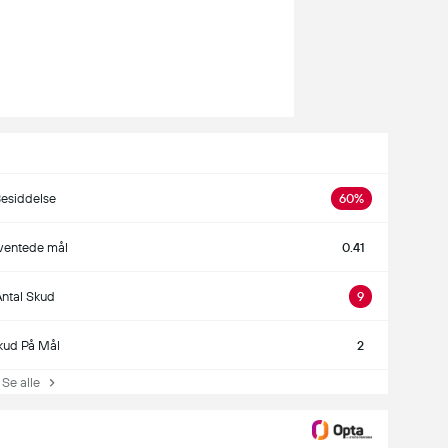
esiddelse
60%
ventede mål
0.41
ntal Skud
9
kud På Mål
2
e alle