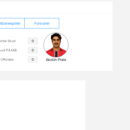
tbanespiller
Forsvarer
Antal Skud
0
kud På Mål
0
Offsides
0
Abdón Prats