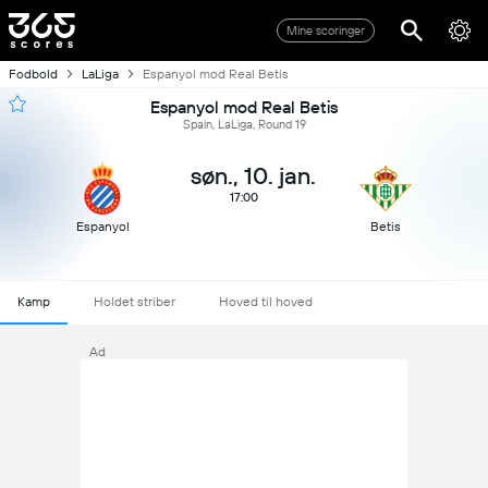
Mine scoringer
Fodbold
LaLiga
Espanyol mod Real Betis
Espanyol mod Real Betis
Spain, LaLiga, Round 19
søn., 10. jan.
17:00
Espanyol
Betis
Kamp
Holdet striber
Hoved til hoved
Ad