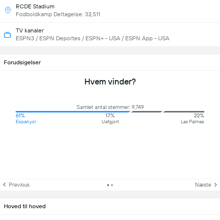
RCDE Stadium
Fodboldkamp Deltagelse: 32,511
TV kanaler
ESPN3 / ESPN Deportes / ESPN+ - USA / ESPN App - USA
Forudsigelser
Hvem vinder?
Samlet antal stemmer: 9,749
61%
17%
22%
Espanyol
Uafgjort
Las Palmas
Previous
Næste
Hoved til hoved