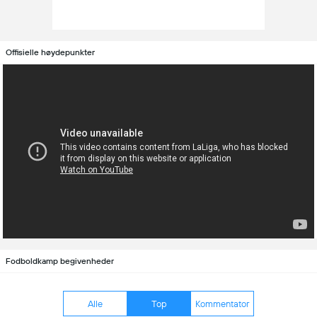
Offisielle høydepunkter
Fodboldkamp begivenheder
Alle
Top
Kommentator