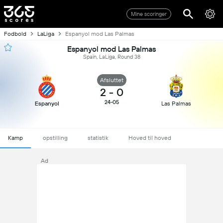
Mine scoringer
Fodbold
LaLiga
Espanyol mod Las Palmas
Espanyol mod Las Palmas
Spain, LaLiga, Round 38
Afsluttet
2
-
0
24-05
Espanyol
Las Palmas
Kamp
opstilling
statistik
Hoved til hoved
Ad