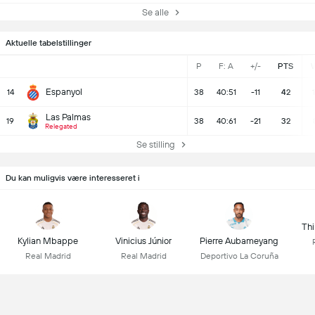
Se alle
Aktuelle tabelstillinger
P
F: A
+/-
PTS
Espanyol
14
38
40:51
-11
42
1
Las Palmas
19
38
40:61
-21
32
Relegated
Se stilling
Du kan muligvis være interesseret i
Thi
Kylian Mbappe
Vinicius Júnior
Pierre Aubameyang
Real Madrid
Real Madrid
Deportivo La Coruña