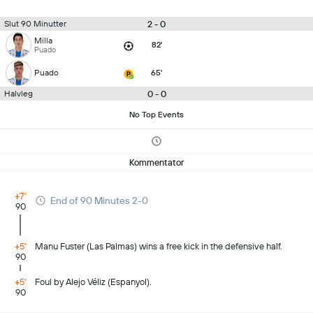
2 - 0
Slut 90 Minutter
Milla
82'
Puado
Puado
65'
0 - 0
Halvleg
No Top Events
Kommentator
+7'
End of 90 Minutes 2-0
90
+5'
Manu Fuster (Las Palmas) wins a free kick in the defensive half.
90
+5'
Foul by Alejo Véliz (Espanyol).
90