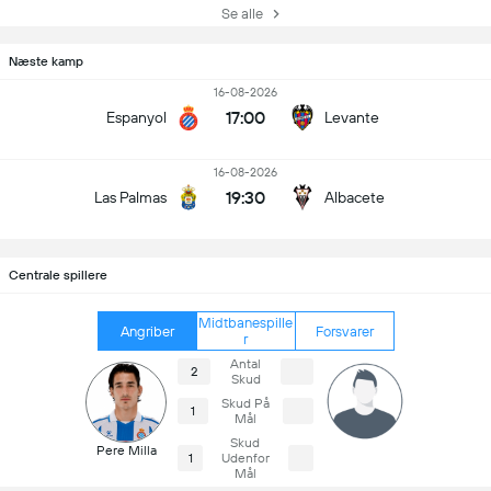
Se alle
Næste kamp
16-08-2026
17:00
Espanyol
Levante
16-08-2026
19:30
Las Palmas
Albacete
Centrale spillere
Midtbanespille
Angriber
Forsvarer
r
Antal
2
Skud
Skud På
1
Mål
Skud
Pere Milla
1
Udenfor
Mål