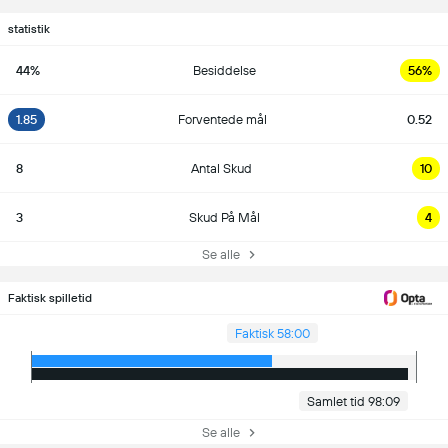
statistik
44%
Besiddelse
56%
1.85
Forventede mål
0.52
8
Antal Skud
10
3
Skud På Mål
4
Se alle
Faktisk spilletid
Faktisk 58:00
Samlet tid 98:09
Se alle