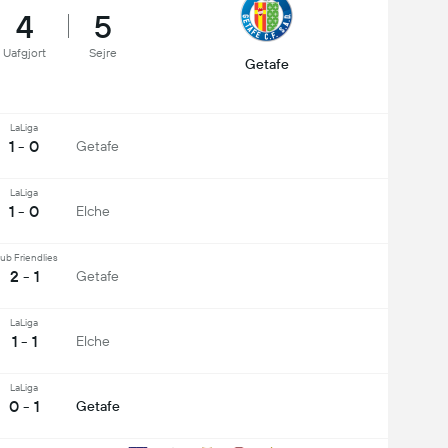
4
5
Uafgjort
Sejre
Getafe
LaLiga
1 - 0
Getafe
LaLiga
1 - 0
Elche
ub Friendlies
2 - 1
Getafe
LaLiga
1 - 1
Elche
LaLiga
0 - 1
Getafe