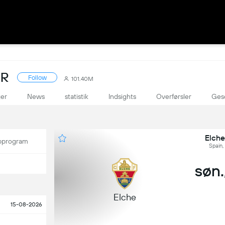
ER
Follow
101.40M
ger
News
statistik
Indsights
Overførsler
Ges
Elche
program
Spain,
søn.,
Elche
15-08-2026