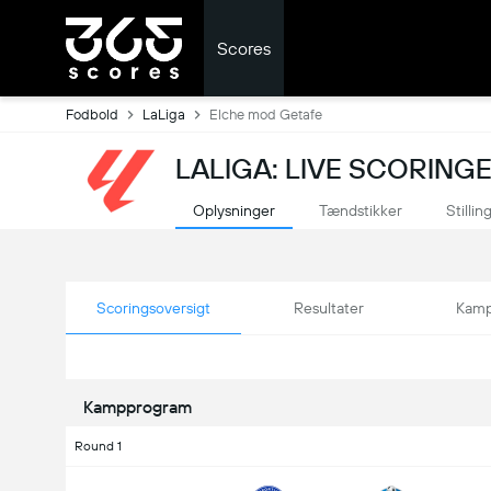
Scores
Fodbold
LaLiga
Elche mod Getafe
LALIGA: LIVE SCORING
Oplysninger
Tændstikker
Stillin
Scoringsoversigt
Resultater
Kamp
Kampprogram
Round 1