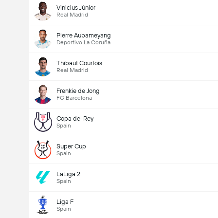
Vinicius Júnior
Real Madrid
Pierre Aubameyang
Deportivo La Coruña
Thibaut Courtois
Real Madrid
Frenkie de Jong
FC Barcelona
Copa del Rey
Spain
Super Cup
Spain
LaLiga 2
Spain
Liga F
Spain