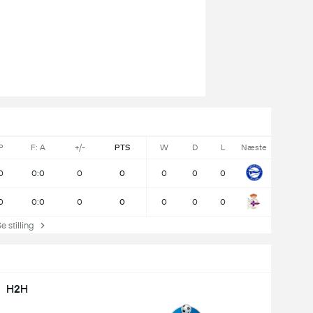
P
F: A
+/-
PTS
W
D
L
Næste
0
0:0
0
0
0
0
0
0
0:0
0
0
0
0
0
stilling
H2H