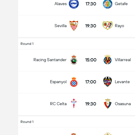
17:30
Alaves
Getafe
19:30
Sevilla
Rayo
Antal Mål i Kampen (2.5)
Round 1
15:00
Racing Santander
Villarreal
Under
Over
17:00
Espanyol
Levante
19:30
RC Celta
Osasuna
Round 1