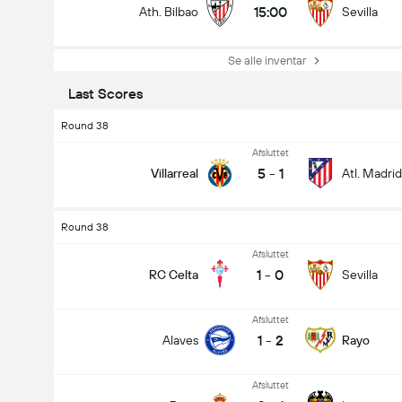
15:00
Ath. Bilbao
Sevilla
Se alle inventar
Last Scores
Round 38
Afsluttet
5
-
1
Villarreal
Atl. Madrid
Round 38
Afsluttet
1
-
0
RC Celta
Sevilla
Afsluttet
1
-
2
Alaves
Rayo
Afsluttet