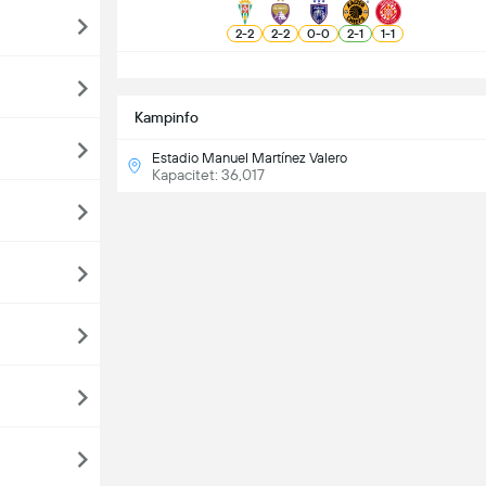
2
-
2
2
-
2
0
-
0
2
-
1
1
-
1
S
Kampinfo
Estadio Manuel Martínez Valero
Kapacitet: 36,017