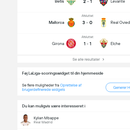
2
-
1
Betis
Levante
Afsluttet
3
-
0
Mallorca
Real Ovie
Afsluttet
1
-
1
Girona
Elche
Se alle resultater
Føj LaLiga-scoringswidget til din hjemmeside
Se flere muligheder fra
Oprettelse af
Generer 
brugerdefinerede widgets
Du kan muligvis være interesseret i
Kylian Mbappe
Real Madrid