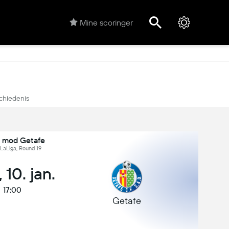
Mine scoringer
chiedenis
 mod Getafe
 LaLiga, Round 19
 10. jan.
17:00
Getafe