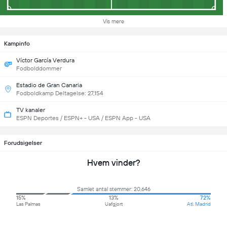
Vis mere
Kampinfo
Víctor García Verdura
Fodbolddommer
Estadio de Gran Canaria
Fodboldkamp Deltagelse: 27,154
TV kanaler
ESPN Deportes / ESPN+ - USA / ESPN App - USA
Forudsigelser
Hvem vinder?
Samlet antal stemmer: 20,646
15%
13%
72%
Las Palmas
Uafgjort
Atl. Madrid