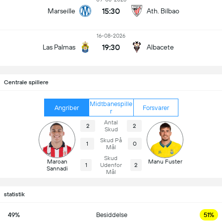
15:30
Marseille
Ath. Bilbao
16-08-2026
19:30
Las Palmas
Albacete
Centrale spillere
Midtbanespille
Angriber
Forsvarer
r
Antal
2
2
Skud
Skud På
1
0
Mål
Skud
Maroan
Manu Fuster
1
Udenfor
2
Sannadi
Mål
statistik
49%
Besiddelse
51%