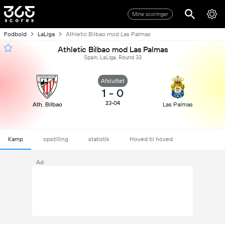
Mine scoringer
Fodbold
LaLiga
Athletic Bilbao mod Las Palmas
Athletic Bilbao mod Las Palmas
Spain, LaLiga, Round 33
Afsluttet
1
-
0
23-04
Ath. Bilbao
Las Palmas
Kamp
opstilling
statistik
Hoved til hoved
Ad