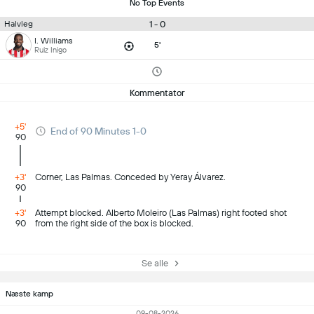
No Top Events
1 - 0
Halvleg
I. Williams
5'
Ruiz Inigo
Kommentator
+5'
End of 90 Minutes 1-0
90
+3'
Corner, Las Palmas. Conceded by Yeray Álvarez.
90
+3'
Attempt blocked. Alberto Moleiro (Las Palmas) right footed shot
90
from the right side of the box is blocked.
Se alle
Næste kamp
09-08-2026