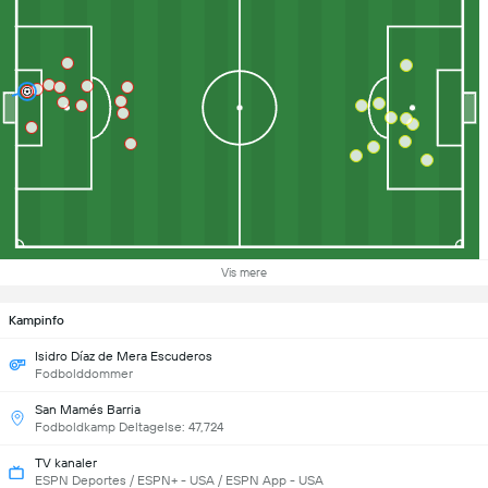
Vis mere
Kampinfo
Isidro Díaz de Mera Escuderos
Fodbolddommer
San Mamés Barria
Fodboldkamp Deltagelse: 47,724
TV kanaler
ESPN Deportes / ESPN+ - USA / ESPN App - USA