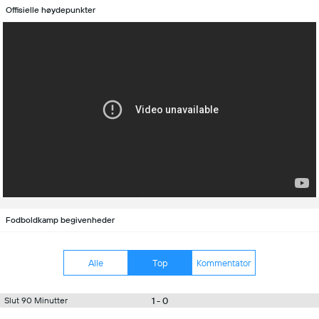
Offisielle høydepunkter
Fodboldkamp begivenheder
Alle
Top
Kommentator
1 - 0
Slut 90 Minutter