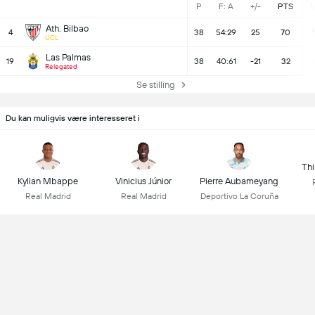
P
F: A
+/-
PTS
Ath. Bilbao
4
38
54:29
25
70
1
UCL
Las Palmas
19
38
40:61
-21
32
Relegated
Se stilling
Du kan muligvis være interesseret i
Thi
Kylian Mbappe
Vinicius Júnior
Pierre Aubameyang
Real Madrid
Real Madrid
Deportivo La Coruña