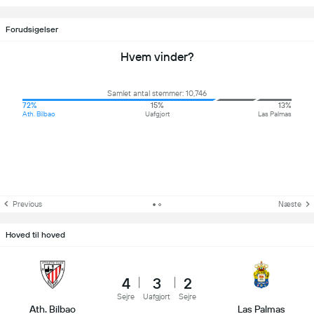
Forudsigelser
Hvem vinder?
Samlet antal stemmer: 10,746
72%
15%
13%
Ath. Bilbao
Uafgjort
Las Palmas
Previous
Næste
Hoved til hoved
4
3
2
Sejre
Uafgjort
Sejre
Ath. Bilbao
Las Palmas