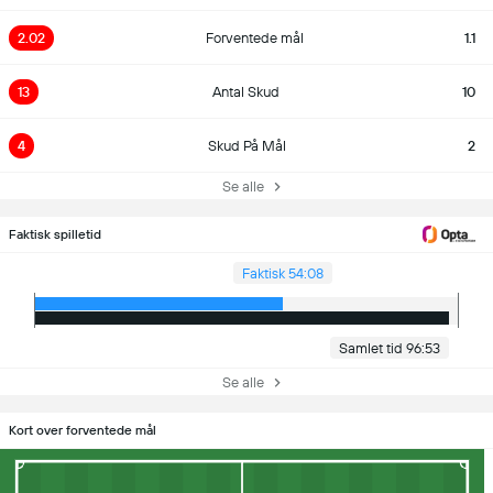
2.02
Forventede mål
1.1
13
Antal Skud
10
4
Skud På Mål
2
Se alle
Faktisk spilletid
Faktisk 54:08
Samlet tid 96:53
Se alle
Kort over forventede mål