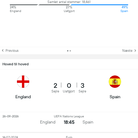
Samlet antal stemmer: 18,461
24%
27%
49%
England
Uafgjort
Spain
Previous
Næste
Hoved til hoved
2
0
3
Sejre
Uafgjort
Sejre
England
Spain
26-09-2026
UEFA Nations League
18:45
England
Spain
14-07-2024
Euro