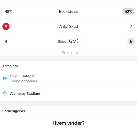
48%
Besiddelse
52%
9
Antal Skud
7
4
Skud På Mål
5
Se alle
Kampinfo
Ovidiu Hațegan
Fodbolddommer
Wembley Stadium
Forudsigelser
Hvem vinder?