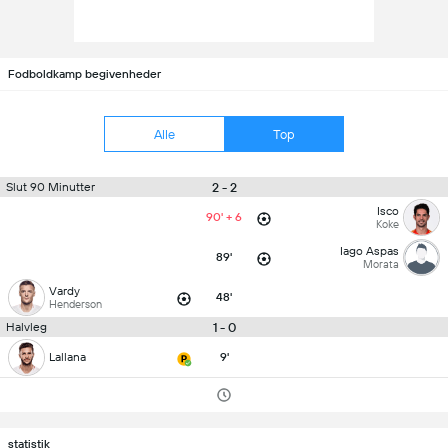
Fodboldkamp begivenheder
Alle
Top
2 - 2
Slut 90 Minutter
Isco
90' + 6
Koke
Iago Aspas
89'
Morata
Vardy
48'
Henderson
1 - 0
Halvleg
Lallana
9'
statistik