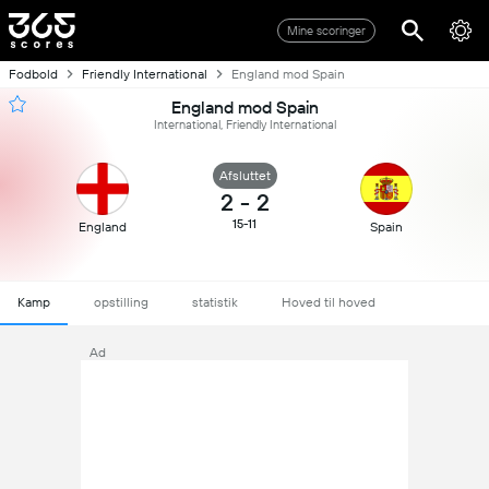
Mine scoringer
Fodbold
Friendly International
England mod Spain
England mod Spain
International, Friendly International
Afsluttet
2
-
2
15-11
England
Spain
Kamp
opstilling
statistik
Hoved til hoved
Ad