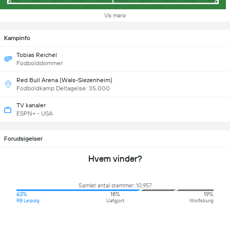
Vis mere
Kampinfo
Tobias Reichel
Fodbolddommer
Red Bull Arena (Wals-Siezenheim)
Fodboldkamp Deltagelse: 35,000
TV kanaler
ESPN+ - USA
Forudsigelser
Hvem vinder?
Samlet antal stemmer: 10,957
63%
18%
19%
RB Leipzig
Uafgjort
Wolfsburg