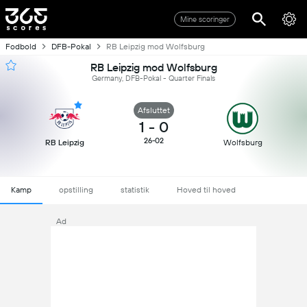
Mine scoringer
Fodbold
DFB-Pokal
RB Leipzig mod Wolfsburg
RB Leipzig mod Wolfsburg
Germany, DFB-Pokal - Quarter Finals
Afsluttet
1
-
0
26-02
RB Leipzig
Wolfsburg
Kamp
opstilling
statistik
Hoved til hoved
Ad