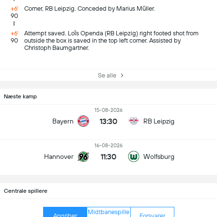
+6'
Corner, RB Leipzig. Conceded by Marius Müller.
90
+6'
Attempt saved. Loïs Openda (RB Leipzig) right footed shot from
90
outside the box is saved in the top left corner. Assisted by
Christoph Baumgartner.
Se alle
Næste kamp
15-08-2026
13:30
Bayern
RB Leipzig
16-08-2026
11:30
Hannover
Wolfsburg
Centrale spillere
Midtbanespille
Angriber
Forsvarer