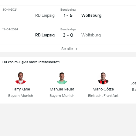
30-11-2024
Bundesliga
1 - 5
RB Leipzig
Wolfsburg
13-04-2024
Bundesliga
3 - 0
RB Leipzig
Wolfsburg
Se alle
Du kan muligvis være interesseret i
Jo
Harry Kane
Manuel Neuer
Mario Götze
Ba
Bayern Munich
Bayern Munich
Eintracht Frankfurt