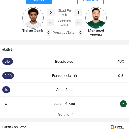
r
Skud På
0
1
Mål
Winning
0
0
Goal
Tidiam Gomis
Mohamed
0
PenaltiesTaken
0
Amoura
statistik
51%
Besiddelse
49%
2.46
Forventede mål
0.81
16
Antal Skud
11
4
Skud På Mål
5
Se alle
Faktisk spilletid