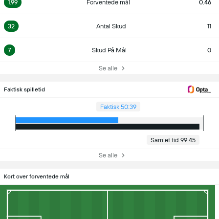
1.99
Forventede mål
0.46
32
Antal Skud
11
7
Skud På Mål
0
Se alle
Faktisk spilletid
Faktisk 50:39
Samlet tid 99:45
Se alle
Kort over forventede mål