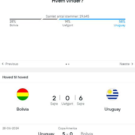
Hvem vinder?
Samlet antal stemmer: 29,645
28%
14%
58%
Bolivia
Uafgjort
Uruguay
Previous
Næste
Hoved til hoved
2
0
6
Sejre
Uafgjort
Sejre
Bolivia
Uruguay
28-06-2024
Copa America
5 - 0
Uruguay
Bolivia