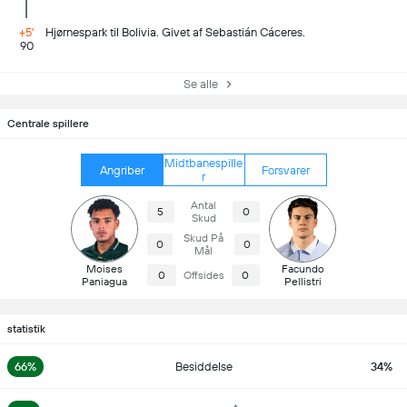
+5'
Hjørnespark til Bolivia. Givet af Sebastián Cáceres.
90
Se alle
Centrale spillere
Midtbanespille
Angriber
Forsvarer
r
Antal
5
0
Skud
Skud På
0
0
Mål
Moises
Facundo
0
Offsides
0
Paniagua
Pellistri
statistik
66%
Besiddelse
34%