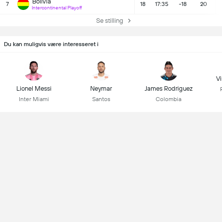
Bolivia
7
18
17:35
-18
20
Intercontinental Playoff
Se stilling
Du kan muligvis være interesseret i
Vi
Lionel Messi
Neymar
James Rodriguez
Inter Miami
Santos
Colombia