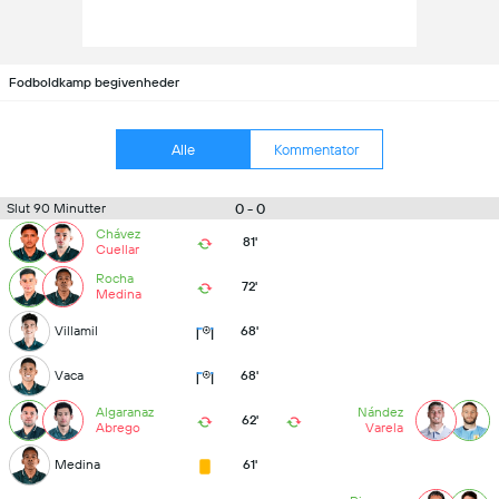
Fodboldkamp begivenheder
Alle
Kommentator
0 - 0
Slut 90 Minutter
Chávez
81'
Cuellar
Rocha
72'
Medina
Villamil
68'
Vaca
68'
Algaranaz
Nández
62'
Abrego
Varela
Medina
61'