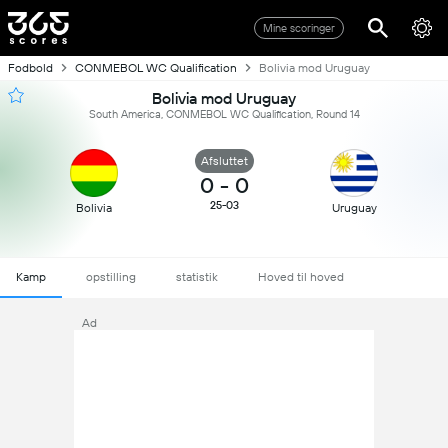
Mine scoringer
Fodbold
CONMEBOL WC Qualification
Bolivia mod Uruguay
Bolivia mod Uruguay
South America, CONMEBOL WC Qualification, Round 14
Afsluttet
0
-
0
25-03
Bolivia
Uruguay
Kamp
opstilling
statistik
Hoved til hoved
Ad