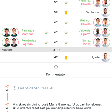
Piquerez
56'
Olivera
54'
Bentancur
Pellistri
46'
Olivera
Paniagua
Valverde
46'
Matheus
Aguirre
Fernández
Nunez
46'
Sagredo
Vinas
0 - 0
Halvleg
42'
Ugarte
Kommentator
+7'
End of 90 Minutes 0-0
90
+7'
Mislykket afslutning. José María Giménez (Uruguay) højrebenet
90
skud udenfor feltet Tæt på, men lige udenfor højre kryds.