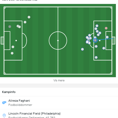
Vis mere
Kampinfo
Alireza Faghani
Fodbolddommer
Lincoln Financial Field (Philadelphia)
Fodboldkamp Deltagelse: 65,782