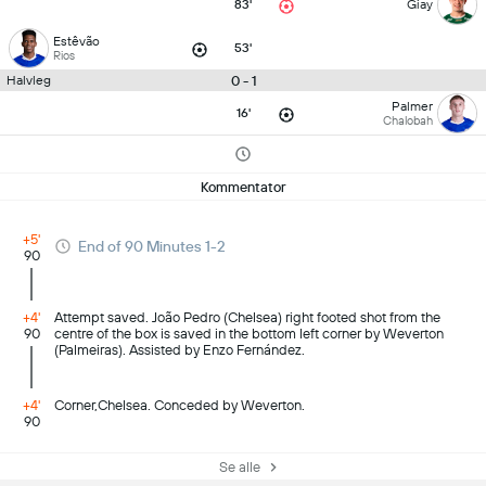
83'
Giay
Estêvão
53'
Rios
0 - 1
Halvleg
Palmer
16'
Chalobah
Kommentator
+5'
End of 90 Minutes 1-2
90
+4'
Attempt saved. João Pedro (Chelsea) right footed shot from the
90
centre of the box is saved in the bottom left corner by Weverton
(Palmeiras). Assisted by Enzo Fernández.
+4'
Corner,Chelsea. Conceded by Weverton.
90
Se alle