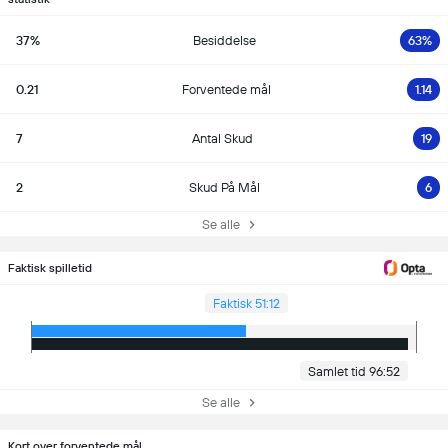
37%
Besiddelse
63%
0.21
Forventede mål
1.14
7
Antal Skud
19
2
Skud På Mål
6
Se alle
Faktisk spilletid
Faktisk 51:12
Samlet tid 96:52
Se alle
Kort over forventede mål