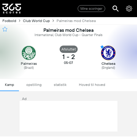
Mine scoringer
Fodbold
Club World Cup
Palmeiras mod Chelsea
Palmeiras mod Chelsea
International, Club World Cup - Quarter Finals
Afsluttet
1
-
2
05-07
Palmeiras
Chelsea
(Brazil)
(England)
Kamp
opstilling
statistik
Hoved til hoved
Ad