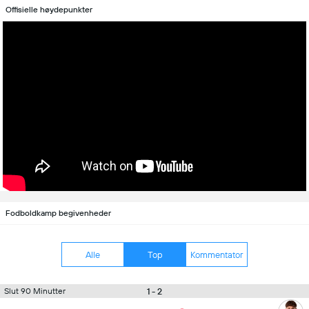
Offisielle høydepunkter
Fodboldkamp begivenheder
Alle
Top
Kommentator
1 - 2
Slut 90 Minutter