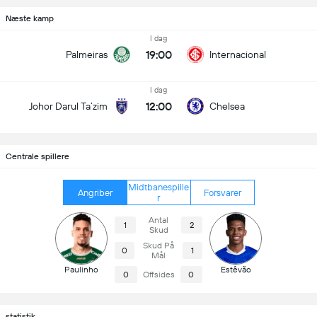
Næste kamp
I dag
19:00
Palmeiras
Internacional
I dag
12:00
Johor Darul Ta’zim
Chelsea
Centrale spillere
Midtbanespille
Angriber
Forsvarer
r
Antal
1
2
Skud
Skud På
0
1
Mål
Paulinho
Estêvão
0
Offsides
0
statistik