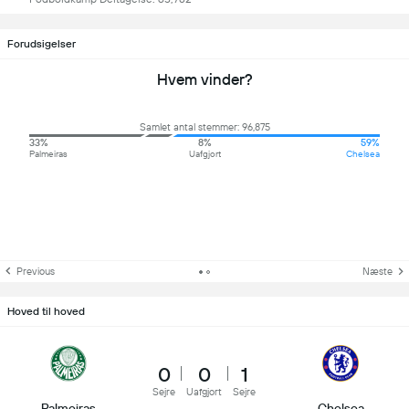
Forudsigelser
Hvem vinder?
Samlet antal stemmer: 96,875
33%
8%
59%
Palmeiras
Uafgjort
Chelsea
Previous
Næste
Hoved til hoved
0
0
1
Sejre
Uafgjort
Sejre
Palmeiras
Chelsea