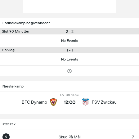
Fodboldkamp begivenheder
2 - 2
Slut 90 Minutter
No Events
1 - 1
Halvleg
No Events
Næste kamp
09-08-2026
12:00
BFC Dynamo
FSV Zwickau
statistik
9
Skud På Mål
7