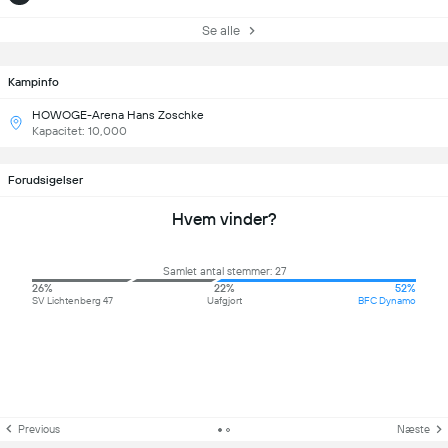
Se alle
Kampinfo
HOWOGE-Arena Hans Zoschke
Kapacitet: 10,000
Forudsigelser
Hvem vinder?
Samlet antal stemmer: 27
26%
22%
52%
SV Lichtenberg 47
Uafgjort
BFC Dynamo
Previous
Næste