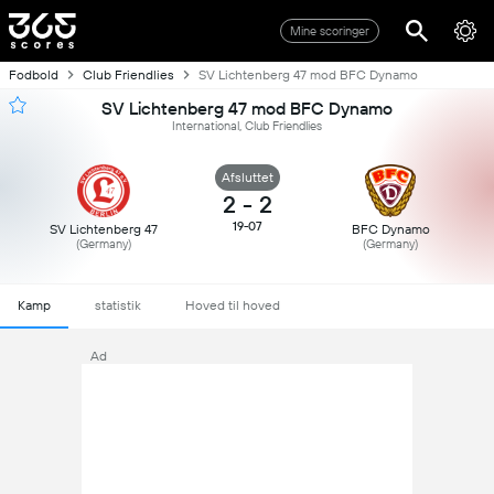
Mine scoringer
Fodbold
Club Friendlies
SV Lichtenberg 47 mod BFC Dynamo
SV Lichtenberg 47 mod BFC Dynamo
International, Club Friendlies
Afsluttet
2
-
2
19-07
SV Lichtenberg 47
BFC Dynamo
(Germany)
(Germany)
Kamp
statistik
Hoved til hoved
Ad