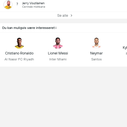
Jerry Voutilainen
7
Centrale midtbane
Se alle
Du kan muligvis være interesseret i
Ky
Cristiano Ronaldo
Lionel Messi
Neymar
Al Nassr FC Riyadh
Inter Miami
Santos