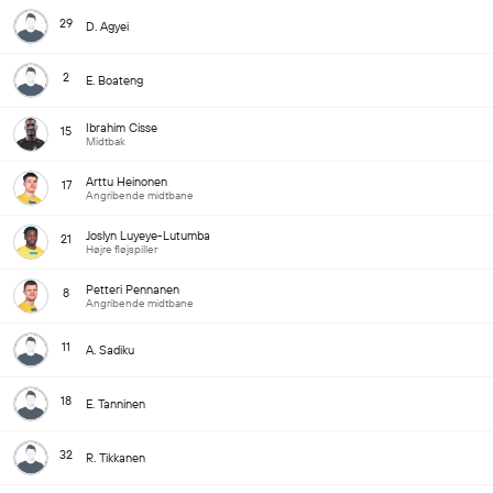
29
D. Agyei
2
E. Boateng
Ibrahim Cisse
15
Midtbak
Arttu Heinonen
17
Angribende midtbane
Joslyn Luyeye-Lutumba
21
Højre fløjspiller
Petteri Pennanen
8
Angribende midtbane
11
A. Sadiku
18
E. Tanninen
32
R. Tikkanen