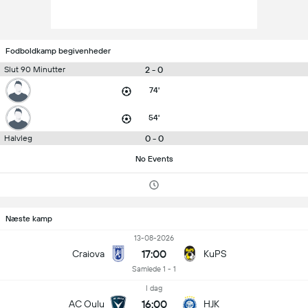
Fodboldkamp begivenheder
2 - 0
Slut 90 Minutter
74'
54'
0 - 0
Halvleg
No Events
Næste kamp
13-08-2026
17:00
Craiova
KuPS
Samlede 1 - 1
I dag
16:00
AC Oulu
HJK