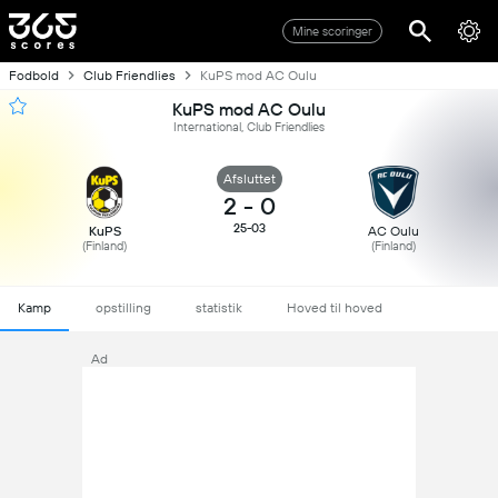
Mine scoringer
Fodbold
Club Friendlies
KuPS mod AC Oulu
KuPS mod AC Oulu
International, Club Friendlies
Afsluttet
2
-
0
25-03
KuPS
AC Oulu
(Finland)
(Finland)
Kamp
opstilling
statistik
Hoved til hoved
Ad