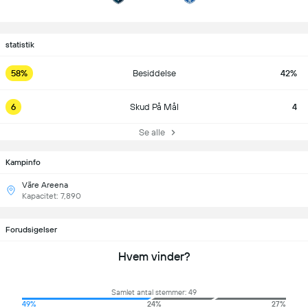
statistik
58%
Besiddelse
42%
6
Skud På Mål
4
Se alle
Kampinfo
Väre Areena
Kapacitet: 7,890
Forudsigelser
Hvem vinder?
Samlet antal stemmer: 49
49%
24%
27%