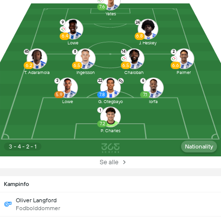
7.6
Yates
9
24
6.4
6.8
Lowe
J. Heskey
45
8
14
2
6.2
6.5
6.5
6.6
T. Adaramola
Ingelsson
Chalobah
Palmer
3
22
6
5.9
7.8
7.1
Lowe
G. Otegbayo
Iorfa
1
7.2
P. Charles
3 - 4 - 2 - 1
Nationality
Se alle
Kampinfo
Oliver Langford
Fodbolddommer