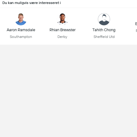
Du kan muligvis være interesseret i
B
Aaron Ramsdale
Rhian Brewster
Tahith Chong
Southampton
Derby
Sheffield Utd