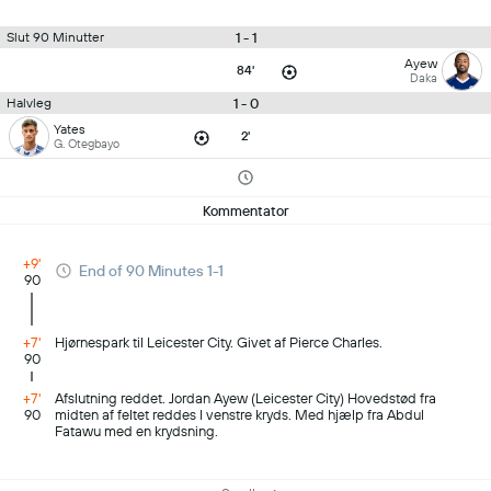
1 - 1
Slut 90 Minutter
Ayew
84'
Daka
1 - 0
Halvleg
Yates
2'
G. Otegbayo
Kommentator
+9'
End of 90 Minutes 1-1
90
+7'
Hjørnespark til Leicester City. Givet af Pierce Charles.
90
+7'
Afslutning reddet. Jordan Ayew (Leicester City) Hovedstød fra
90
midten af feltet reddes I venstre kryds. Med hjælp fra Abdul
Fatawu med en krydsning.