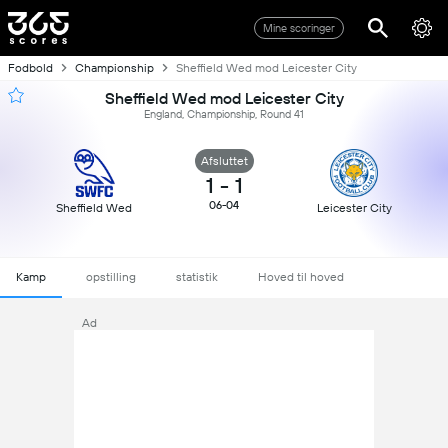
Mine scoringer
Fodbold
Championship
Sheffield Wed mod Leicester City
Sheffield Wed mod Leicester City
England, Championship, Round 41
Afsluttet
1
-
1
06-04
Sheffield Wed
Leicester City
Kamp
opstilling
statistik
Hoved til hoved
Ad