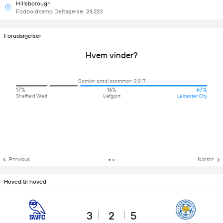
Hillsborough
Fodboldkamp Deltagelse: 24,223
Forudsigelser
Hvem vinder?
Samlet antal stemmer: 2,217
17%
16%
67%
Sheffield Wed
Uafgjort
Leicester City
Previous
Næste
Hoved til hoved
3
2
5