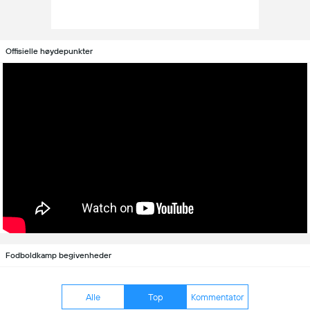
Offisielle høydepunkter
Fodboldkamp begivenheder
Alle
Top
Kommentator