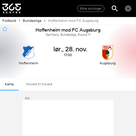
Mine scoringer
Fodbold
Bundesliga
Hoffenheim mod FC Augsburg
Hoffenheim mod FC Augsburg
Germany, Bundesliga, Round 11
lør., 28. nov.
17:00
Hoffenheim
Augsburg
Kamp
Hoved til hoved
Ad