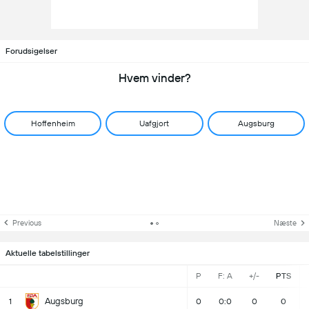
Forudsigelser
Hvem vinder?
Hoffenheim
Uafgjort
Augsburg
Previous
Næste
Aktuelle tabelstillinger
P
F: A
+/-
PTS
Augsburg
1
0
0:0
0
0