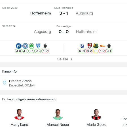
06-01-2025
Club Friendlies
3 - 1
Hoffenheim
Augsburg
10-11-2024
Bundesliga
0 - 0
Augsburg
Hoffenheim
3
-
0
3
-
1
1
-
4
0
-
3
4
-
0
0
-
15
5
-
2
1
-
1
4
-
0
3
-
1
Se alle
Kampinfo
PreZero Arena
Kapacitet: 30,164
Du kan muligvis være interesseret i
Jo
Harry Kane
Manuel Neuer
Mario Götze
Ba