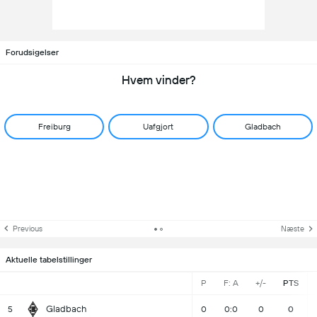
Forudsigelser
Hvem vinder?
Freiburg
Uafgjort
Gladbach
Previous
Næste
Aktuelle tabelstillinger
P
F: A
+/-
PTS
Gladbach
5
0
0:0
0
0