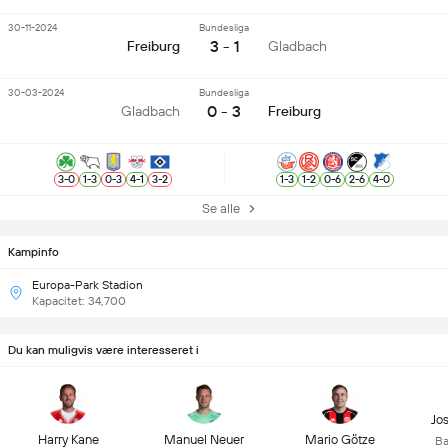
30-11-2024
Bundesliga
3 - 1
Freiburg
Gladbach
30-03-2024
Bundesliga
0 - 3
Gladbach
Freiburg
3
-
0
1
-
3
0
-
3
4
-
1
3
-
2
1
-
3
1
-
2
0
-
6
2
-
6
4
-
0
Se alle
Kampinfo
Europa-Park Stadion
Kapacitet: 34,700
Du kan muligvis være interesseret i
Jo
Harry Kane
Manuel Neuer
Mario Götze
Ba