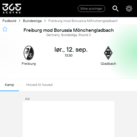
Mine scoringer
Fodbold
Bundesliga
Freiburg mod Borussia Mönchengladbach
Freiburg mod Borussia Mönchengladbach
Germany, Bundesliga, Round 3
lør., 12. sep.
13:30
Freiburg
Gladbach
Kamp
Hoved til hoved
Ad