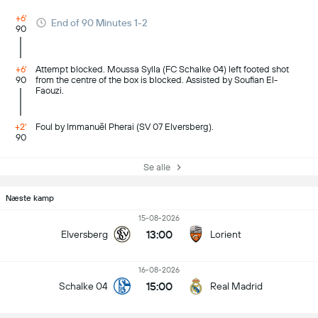
+6'
End of 90 Minutes 1-2
90
+6'
Attempt blocked. Moussa Sylla (FC Schalke 04) left footed shot
90
from the centre of the box is blocked. Assisted by Soufian El-
Faouzi.
+2'
Foul by Immanuël Pherai (SV 07 Elversberg).
90
Se alle
Næste kamp
15-08-2026
13:00
Elversberg
Lorient
16-08-2026
15:00
Schalke 04
Real Madrid