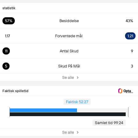
statistik
57%
Besiddelse
43%
1.17
Forventede mål
1.21
11
Antal Skud
9
5
Skud På Mål
3
Se alle
Faktisk spilletid
Faktisk 52:27
Samlet tid 99:24
Se alle