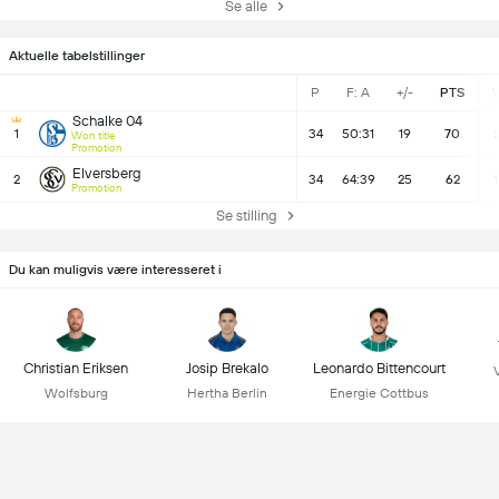
Se alle
Aktuelle tabelstillinger
P
F: A
+/-
PTS
Schalke 04
1
34
50:31
19
70
2
Won title
Promotion
Elversberg
2
34
64:39
25
62
1
Promotion
Se stilling
Du kan muligvis være interesseret i
Christian Eriksen
Josip Brekalo
Leonardo Bittencourt
Wolfsburg
Hertha Berlin
Energie Cottbus