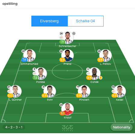
opstilling
Elversberg
Schalke 04
24
7.1
Schnellbacher
29
22
25
7.6
6.8
6.6
Zimmerschied
Pherai
L. Petkov
8
6
7.2
6.4
Poreba
Conde
21
31
19
43
6.0
6.5
6.8
6.0
L. Günther
Rohr
Pinckert
Keidel
20
5.1
Kristof
4 - 2 - 3 - 1
Nationality