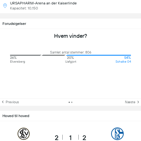
URSAPHARM-Arena an der Kaiserlinde
Kapacitet: 10,150
Forudsigelser
Hvem vinder?
Samlet antal stemmer: 806
26%
20%
54%
Elversberg
Uafgjort
Schalke 04
Previous
Næste
Hoved til hoved
2
1
2