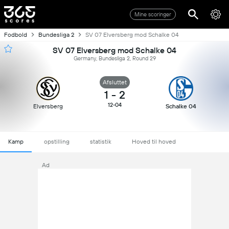
Mine scoringer
Fodbold
Bundesliga 2
SV 07 Elversberg mod Schalke 04
SV 07 Elversberg mod Schalke 04
Germany, Bundesliga 2, Round 29
Afsluttet
1
-
2
12-04
Elversberg
Schalke 04
Kamp
opstilling
statistik
Hoved til hoved
Ad