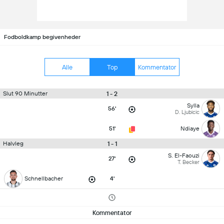
Fodboldkamp begivenheder
Alle
Top
Kommentator
1 - 2
Slut 90 Minutter
Sylla
56'
D. Ljubicic
51'
Ndiaye
1 - 1
Halvleg
S. El-Faouzi
27'
T. Becker
Schnellbacher
4'
Kommentator