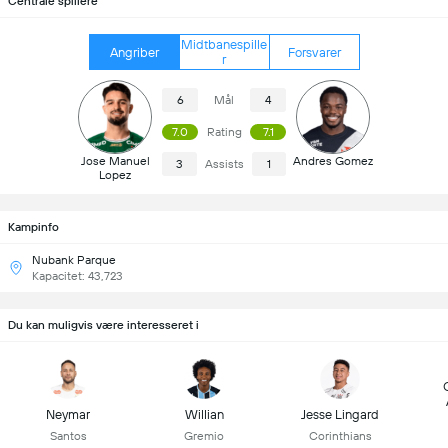
Centrale spillere
Midtbanespille
Angriber
Forsvarer
r
6
Mål
4
7.0
Rating
7.1
Jose Manuel
Andres Gomez
3
Assists
1
Lopez
Kampinfo
Nubank Parque
Kapacitet: 43,723
Du kan muligvis være interesseret i
Neymar
Willian
Jesse Lingard
Santos
Gremio
Corinthians