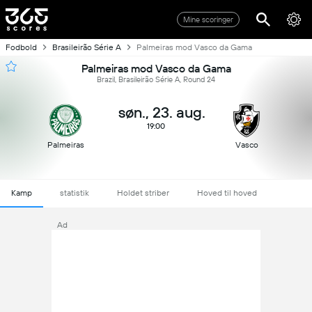
Mine scoringer
Fodbold
Brasileirão Série A
Palmeiras mod Vasco da Gama
Palmeiras mod Vasco da Gama
Brazil, Brasileirão Série A, Round 24
søn., 23. aug.
19:00
Palmeiras
Vasco
Kamp
statistik
Holdet striber
Hoved til hoved
Ad