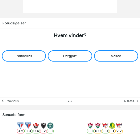
Forudsigelser
Hvem vinder?
Palmeiras
Uafgjort
Vasco
Previous
Næste
Seneste form
3
-
2
3
-
0
0
-
4
1
-
2
1
-
3
1
-
3
0
-
0
1
-
0
1
-
1
2
-
2