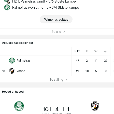
H2H: Palmeiras vandt - 5/6 Sidste kampe
Palmeiras won at home - 3/4 Sidste kampe
Palmeiras voittaa
Se alle
Aktuelle tabelstillinger
PTS
P
W
+/-
Palmeiras
1
47
21
14
22
Vasco
18
21
20
5
-8
Se stilling
Hoved til hoved
10
4
1