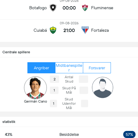
09-08-2026
00:00
Botafogo
Fluminense
09-08-2026
21:00
Cuiabá
Fortaleza
Centrale spillere
Midtbanespille
Angriber
Forsvarer
r
Antal
2
Skud
Skud På
1
Mål
Skud
Germán Cano
1
Udenfor
Mål
statistik
43%
Besiddelse
57%