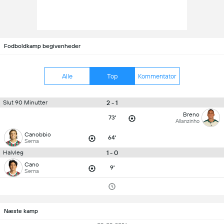
Fodboldkamp begivenheder
Alle
Top
Kommentator
2 - 1
Slut 90 Minutter
Breno
73'
Allanzinho
Canobbio
64'
Serna
1 - 0
Halvleg
Cano
9'
Serna
Næste kamp