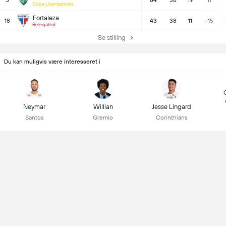
5
64
38
19
11
5
Copa Libertadores
Fortaleza
18
43
38
11
-15
Relegated
Se stilling
Du kan muligvis være interesseret i
Neymar
Willian
Jesse Lingard
Santos
Gremio
Corinthians