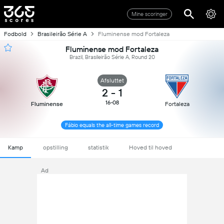
Mine scoringer
Fodbold
Brasileirão Série A
Fluminense mod Fortaleza
Fluminense mod Fortaleza
Brazil, Brasileirão Série A, Round 20
Afsluttet
2
-
1
16-08
Fluminense
Fortaleza
Fábio equals the all-time games record
Kamp
opstilling
statistik
Hoved til hoved
Ad