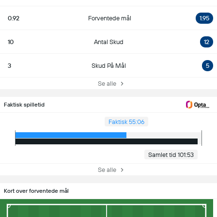
0.92
Forventede mål
1.95
10
Antal Skud
12
3
Skud På Mål
5
Se alle
Faktisk spilletid
Faktisk 55:06
Samlet tid 101:53
Se alle
Kort over forventede mål