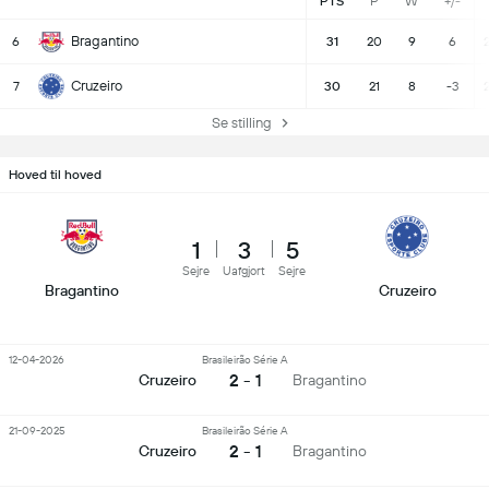
PTS
P
W
+/-
Bragantino
6
31
20
9
6
Cruzeiro
7
30
21
8
-3
Se stilling
Hoved til hoved
1
3
5
Sejre
Uafgjort
Sejre
Bragantino
Cruzeiro
12-04-2026
Brasileirão Série A
2 - 1
Cruzeiro
Bragantino
21-09-2025
Brasileirão Série A
2 - 1
Cruzeiro
Bragantino