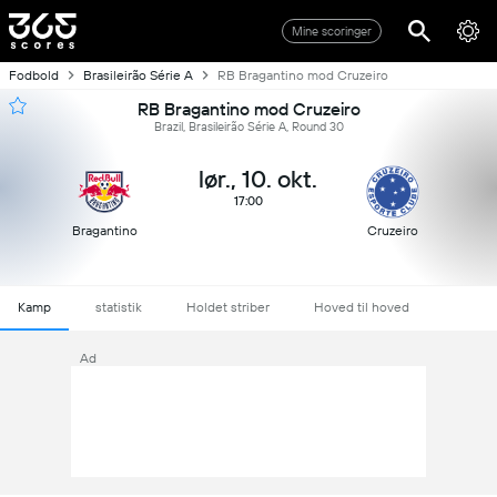
Mine scoringer
Fodbold
Brasileirão Série A
RB Bragantino mod Cruzeiro
RB Bragantino mod Cruzeiro
Brazil, Brasileirão Série A, Round 30
lør., 10. okt.
17:00
Bragantino
Cruzeiro
Kamp
statistik
Holdet striber
Hoved til hoved
Ad