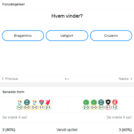
Forudsigelser
Hvem vinder?
Bragantino
Uafgjort
Cruzeiro
Previous
Næste
Seneste form
1
-
0
0
-
0
0
-
0
1
-
1
2
-
1
2
-
0
0
-
0
0
-
1
0
-
1
1
-
2
De sidste 5 spil
De sidste 5 spil
2 (40%)
Vandt spillet
3 (60%)