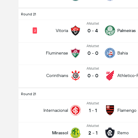
Round 21
Afsluttet
0
-
4
Vitoria
Palmeiras
2
Afsluttet
0
-
0
Fluminense
Bahia
Afsluttet
0
-
0
Corinthians
Athletico-
Round 21
Afsluttet
1
-
1
Internacional
Flamengo
Afsluttet
2
-
1
Mirassol
Remo