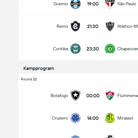
19:00
Gremio
São Paulo
21:30
Remo
Atlético-
Antal Mål i Kampen (2.5)
23:30
Coritiba
Chapecoe
Under
Over
Kampprogram
Round 22
00:00
Botafogo
Fluminens
14:00
Cruzeiro
Mirassol