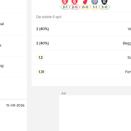
2
-
1
2
-
0
0
-
0
1
-
1
3
-
0
De sidste 5 spil
nal
2 (40%)
Va
2 (40%)
Begg
s
1.2
S
PR
1.31
For
S
Ad
15-08-2026