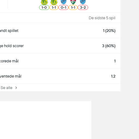
1
-
0
1
-
1
0
-
1
1
-
1
3
-
2
De sidste 5 spil
ndt spillet
1 (20%)
e hold scorer
3 (60%)
corede mål
1
ventede mål
1.2
e alle