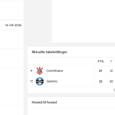
o
16-08-2026
Aktuelle tabelstillinger
PTS
P
Corinthians
9
29
21
Gremio
17
22
20
Se 
Hoved til hoved