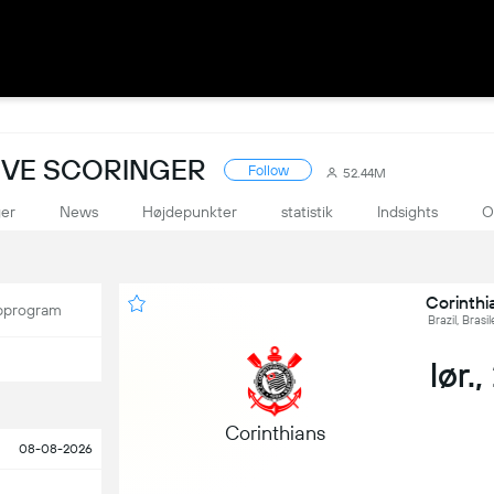
LIVE SCORINGER
Follow
52.44M
ger
News
Højdepunkter
statistik
Indsights
O
Corinth
program
Brazil, Brasi
lør.
Corinthians
08-08-2026