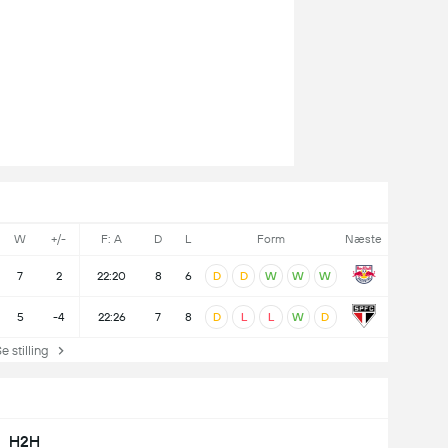
W
+/-
F: A
D
L
Form
Næste
7
2
22:20
8
6
D
D
W
W
W
5
-4
22:26
7
8
D
L
L
W
D
stilling
H2H