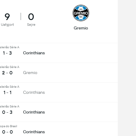
9
0
Uafgjort
Sejre
Gremio
sileirão Série A
1 - 3
Corinthians
sileirão Série A
2 - 0
Gremio
sileirão Série A
1 - 1
Corinthians
sileirão Série A
0 - 3
Corinthians
opa do Brasil
0 - 0
Corinthians