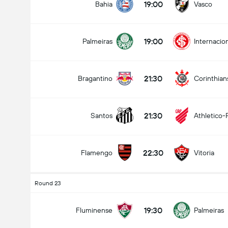
19:00
Bahia
Vasco
19:00
Palmeiras
Internacio
21:30
Bragantino
Corinthian
21:30
Santos
Athletico-
22:30
Flamengo
Vitoria
Round 23
19:30
Fluminense
Palmeiras