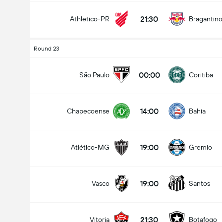
21:30
Athletico-PR
Bragantin
Round 23
00:00
São Paulo
Coritiba
14:00
Chapecoense
Bahia
19:00
Atlético-MG
Gremio
19:00
Vasco
Santos
21:30
Vitoria
Botafogo