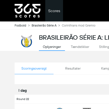
Scores
Fodbold
Brasileirão Série A
Corinthians mod Gremio
BRASILEIRÃO SÉRIE A: 
Oplysninger
Tændstikker
Stillin
Scoringsoversigt
Resultater
Kamp
I dag
Round 22