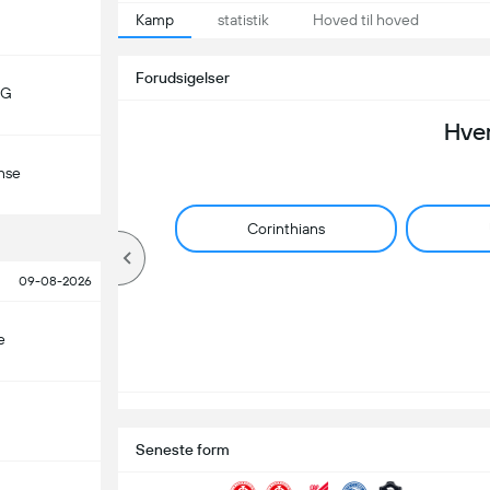
Kamp
statistik
Hoved til hoved
Forudsigelser
MG
Hve
nse
Corinthians
09-08-2026
e
Seneste form