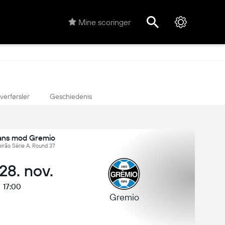
Mine scoringer
verførsler
Geschiedenis
ians mod Gremio
leirão Série A, Round 37
, 28. nov.
17:00
Gremio