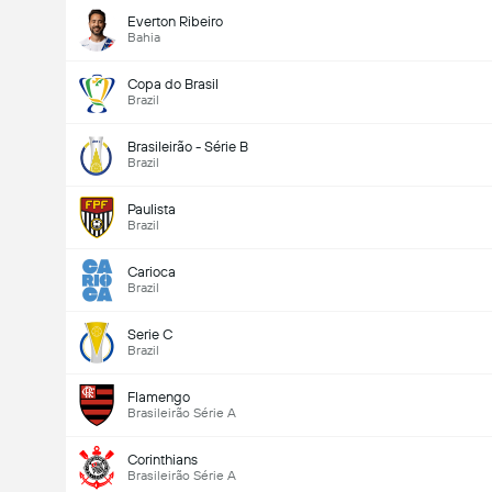
Everton Ribeiro
Bahia
Copa do Brasil
Brazil
Brasileirão - Série B
Brazil
Paulista
Brazil
Carioca
Brazil
Serie C
Brazil
Flamengo
Brasileirão Série A
Corinthians
Brasileirão Série A