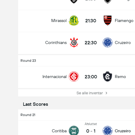
21:30
Mirassol
Flamengo
22:30
Corinthians
Cruzeiro
Round 23
23:00
Internacional
Remo
Se alle inventar
Last Scores
Round 21
Afsluttet
0
-
1
Coritiba
Cruzeiro