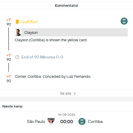
Kommentator
+9'
Gult Kort
90
Clayson
Clayson (Coritiba) is shown the yellow card.
+9'
End of 90 Minutes 0-0
90
+9'
Corner, Coritiba. Conceded by Luiz Fernando.
90
Se alle
Næste kamp
16-08-2026
00:00
São Paulo
Coritiba