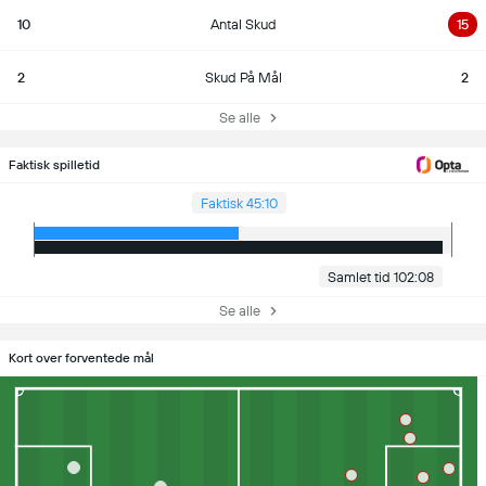
10
Antal Skud
15
2
Skud På Mål
2
Se alle
Faktisk spilletid
Faktisk 45:10
Samlet tid 102:08
Se alle
Kort over forventede mål