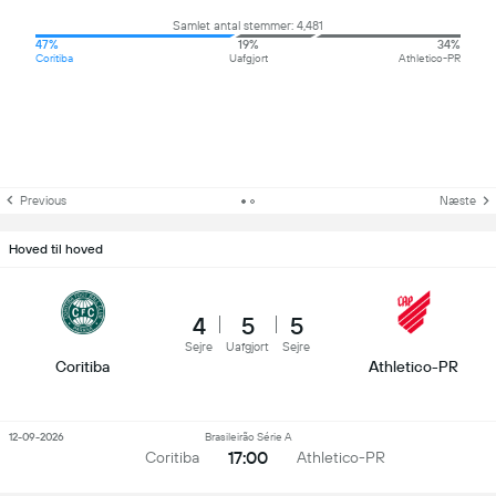
Samlet antal stemmer: 4,481
47%
19%
34%
Coritiba
Uafgjort
Athletico-PR
Previous
Næste
Hoved til hoved
4
5
5
Sejre
Uafgjort
Sejre
Coritiba
Athletico-PR
12-09-2026
Brasileirão Série A
17:00
Coritiba
Athletico-PR