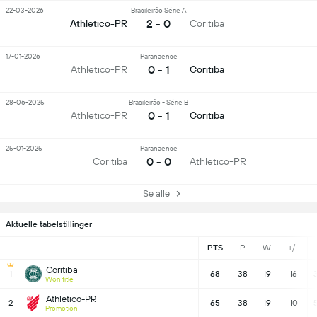
22-03-2026
Brasileirão Série A
2 - 0
Athletico-PR
Coritiba
17-01-2026
Paranaense
0 - 1
Athletico-PR
Coritiba
28-06-2025
Brasileirão - Série B
0 - 1
Athletico-PR
Coritiba
25-01-2025
Paranaense
0 - 0
Coritiba
Athletico-PR
Se alle
Aktuelle tabelstillinger
PTS
P
W
+/-
Coritiba
1
68
38
19
16
Won title
Athletico-PR
2
65
38
19
10
Promotion