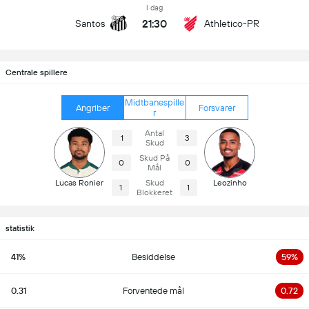
I dag
21:30
Santos
Athletico-PR
Centrale spillere
Midtbanespille
Angriber
Forsvarer
r
Antal
1
3
Skud
Skud På
0
0
Mål
Lucas Ronier
Skud
Leozinho
1
1
Blokkeret
statistik
41%
Besiddelse
59%
0.31
Forventede mål
0.72