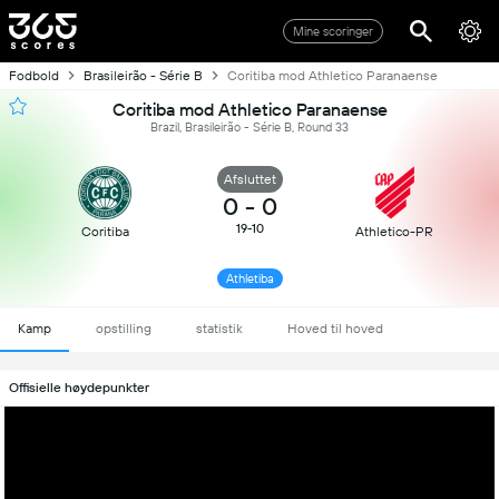
Mine scoringer
Fodbold
Brasileirão - Série B
Coritiba mod Athletico Paranaense
Coritiba mod Athletico Paranaense
Brazil, Brasileirão - Série B, Round 33
Afsluttet
0
-
0
19-10
Coritiba
Athletico-PR
Athletiba
Kamp
opstilling
statistik
Hoved til hoved
Offisielle høydepunkter