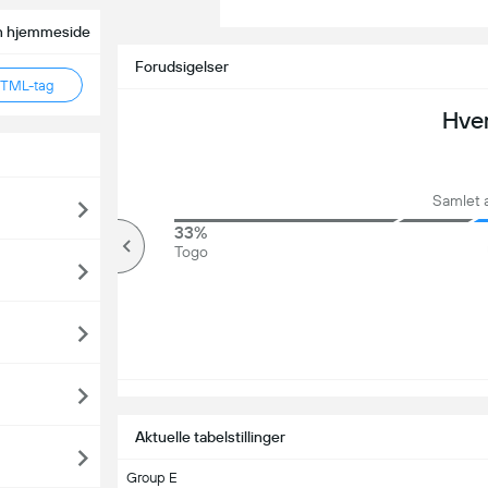
din hjemmeside
Forudsigelser
HTML-tag
Hve
Samlet 
67%
33%
Over
Togo
Aktuelle tabelstillinger
Group E