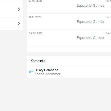
27-09-2022
Frien
Equatorial Guinea
13-10-2019
Frien
Equatorial Guinea
05-06-2013
Frien
Equatorial Guinea
S
Kampinfo
Hillary Hambaba
Fodbolddommer