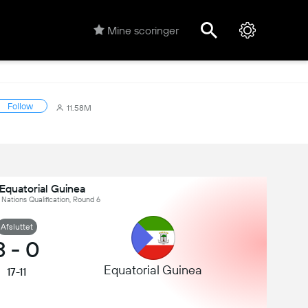
Mine scoringer
Follow
11.58M
Equatorial Guinea
f Nations Qualification, Round 6
Afsluttet
3
-
0
Equatorial Guinea
17-11