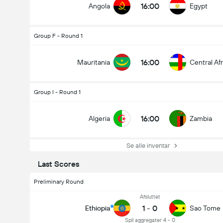
16:00
Angola
Egypt
Group F - Round 1
16:00
Mauritania
Central Af
Group I - Round 1
16:00
Algeria
Zambia
Se alle inventar
Last Scores
Preliminary Round
Afsluttet
1
-
0
Ethiopia
Sao Tome
Spil aggregater 4 - 0