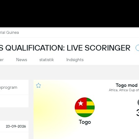
ial Guinea
S QUALIFICATION: LIVE SCORINGER
er
News
statistik
Indsights
Togo mod 
program
Africa, Africa Cup o
Togo
23-09-2026