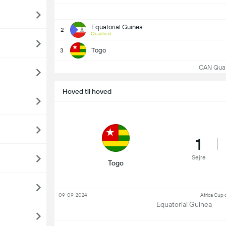
Equatorial Guinea
2
Qualified
Togo
3
CAN Qualif
Hoved til hoved
1
Sejre
Togo
09-09-2024
Africa Cup 
Equatorial Guinea