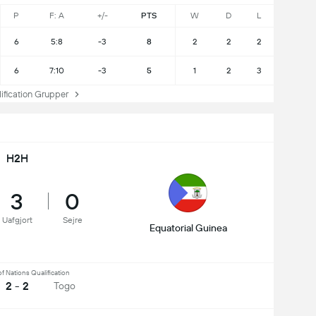
P
F: A
+/-
PTS
W
D
L
6
5:8
-3
8
2
2
2
6
7:10
-3
5
1
2
3
ication Grupper
H2H
3
0
Uafgjort
Sejre
Equatorial Guinea
of Nations Qualification
2 - 2
Togo