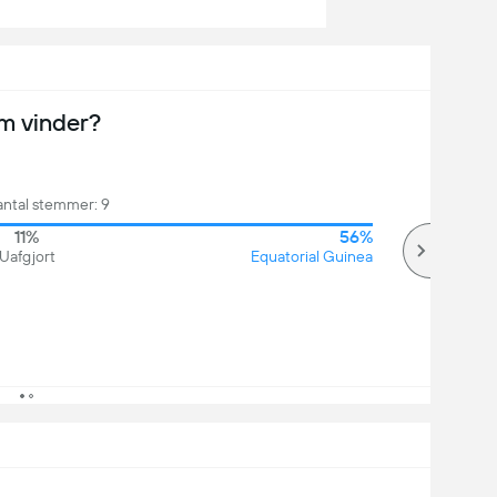
m vinder?
antal stemmer: 9
11%
56%
Uafgjort
Equatorial Guinea