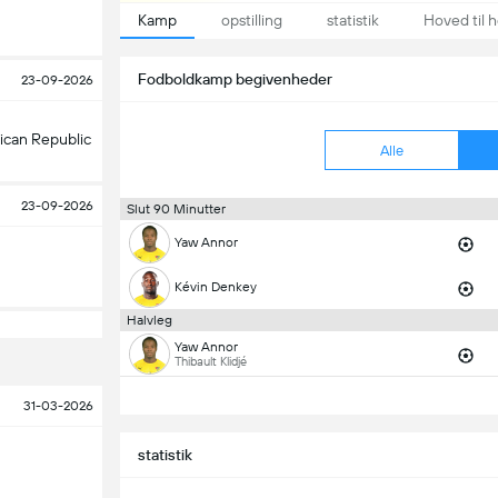
Kamp
opstilling
statistik
Hoved til 
Fodboldkamp begivenheder
23-09-2026
rican Republic
Alle
23-09-2026
Slut 90 Minutter
Yaw Annor
Kévin Denkey
Halvleg
Yaw Annor
Thibault Klidjé
31-03-2026
statistik