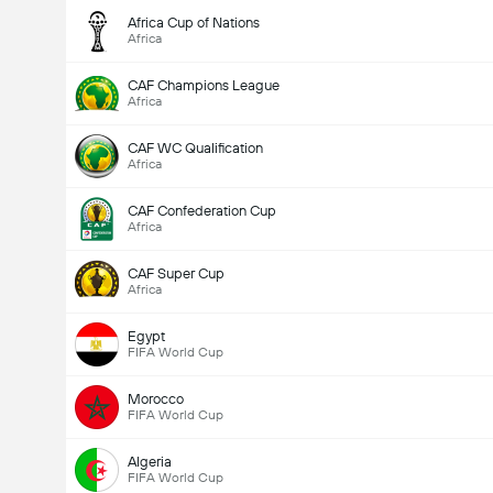
Africa Cup of Nations
Africa
CAF Champions League
Africa
CAF WC Qualification
Africa
CAF Confederation Cup
Africa
CAF Super Cup
Africa
Egypt
FIFA World Cup
Morocco
FIFA World Cup
Algeria
FIFA World Cup