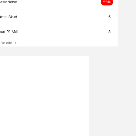
esiddelse
55%
Antal Skud
5
kud På Mål
3
e alle