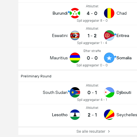
Afsluttet
4
-
0
Burundi
Chad
Spil aggregater 8 - 0
Afsluttet
1
-
2
Eswatini
Eritrea
Spil aggregater 1 - 4
Efter straffe
0
-
0
Mauritius
Somalia
Spil aggregater 0 - 0
Preliminary Round
Afsluttet
0
-
1
South Sudan
Djibouti
Spil aggregater 4 - 1
Afsluttet
2
-
1
Lesotho
Seychelles
Se alle resultater