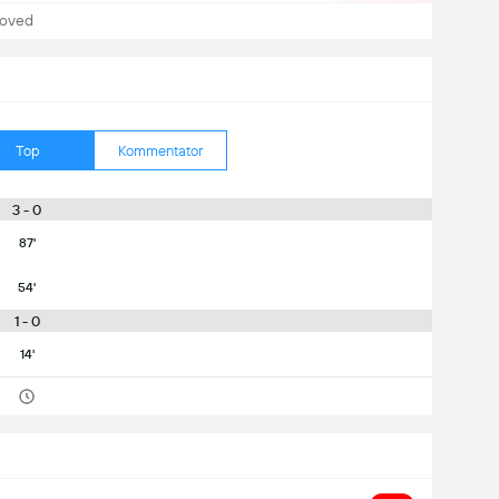
hoved
Top
Kommentator
3 - 0
87'
54'
1 - 0
14'