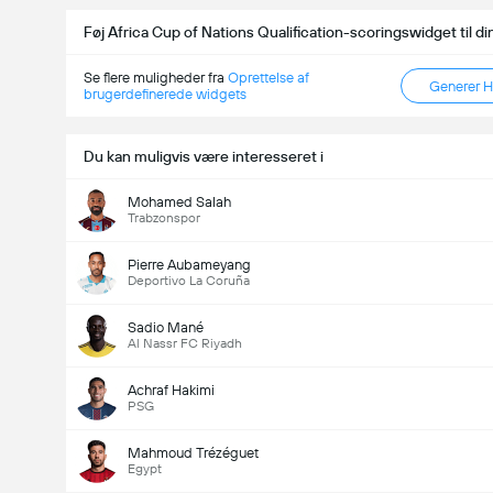
Føj Africa Cup of Nations Qualification-scoringswidget til 
Se flere muligheder fra
Oprettelse af
Generer 
brugerdefinerede widgets
Antal Mål i Kampen (2.5)
Du kan muligvis være interesseret i
Mohamed Salah
Trabzonspor
Pierre Aubameyang
Deportivo La Coruña
Sadio Mané
Al Nassr FC Riyadh
Achraf Hakimi
PSG
Mahmoud Trézéguet
Egypt