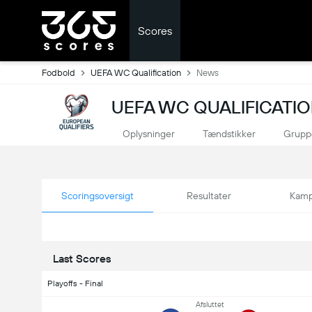
Scores
Fodbold
UEFA WC Qualification
News
UEFA WC QUALIFICATI
Oplysninger
Tændstikker
Grupp
Scoringsoversigt
Resultater
Kamp
Last Scores
Playoffs - Final
Afsluttet