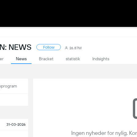
ON: NEWS
Follow
26.87M
er
News
Bracket
statistik
Indsights
program
31-03-2026
Ingen nyheder for nylig. Ko