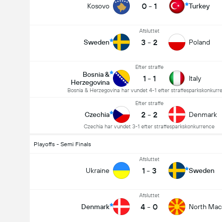
0
-
1
Kosovo
Turkey
Afsluttet
3
-
2
Sweden
Poland
Efter straffe
Bosnia &
1
-
1
Italy
Herzegovina
Bosnia & Herzegovina har vundet 4-1 efter straffesparkskonkurr
Efter straffe
2
-
2
Czechia
Denmark
Czechia har vundet 3-1 efter straffesparkskonkurrence
Playoffs - Semi Finals
Afsluttet
1
-
3
Ukraine
Sweden
Afsluttet
4
-
0
Denmark
North Mac