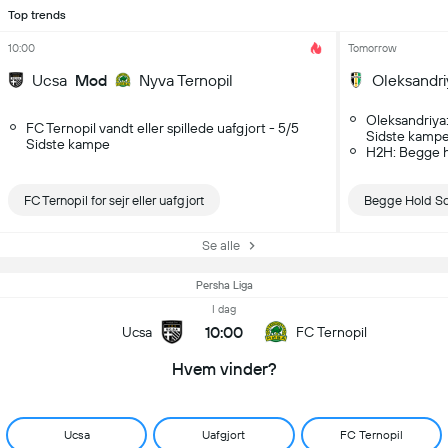
Top trends
10:00
Tomorrow
Ucsa
Mod
Nyva Ternopil
Oleksandri
Oleksandriya
FC Ternopil vandt eller spillede uafgjort - 5/5
Sidste kamp
Sidste kampe
H2H: Begge h
FC Ternopil for sejr eller uafgjort
Begge Hold Sc
Se alle
Persha Liga
I dag
10:00
Ucsa
FC Ternopil
Hvem vinder?
Ucsa
Uafgjort
FC Ternopil