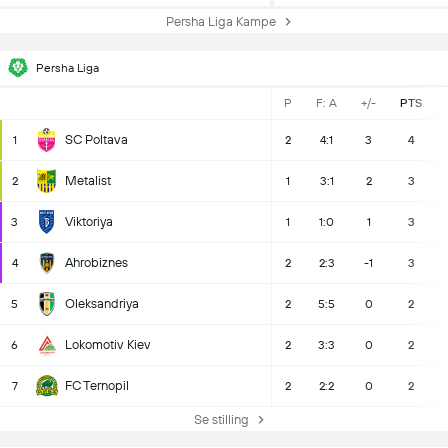
Persha Liga Kampe
Persha Liga
P
F: A
+/-
PTS
SC Poltava
1
2
4:1
3
4
Metalist
2
1
3:1
2
3
Viktoriya
3
1
1:0
1
3
Ahrobiznes
4
2
2:3
-1
3
Oleksandriya
5
2
5:5
0
2
Lokomotiv Kiev
6
2
3:3
0
2
FC Ternopil
7
2
2:2
0
2
Se stilling