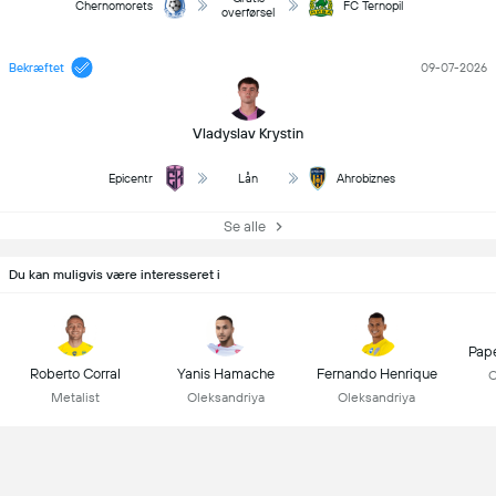
Chernomorets
FC Ternopil
overførsel
Bekræftet
09-07-2026
Vladyslav Krystin
Epicentr
Lån
Ahrobiznes
Se alle
Du kan muligvis være interesseret i
Pap
Roberto Corral
Yanis Hamache
Fernando Henrique
O
Metalist
Oleksandriya
Oleksandriya