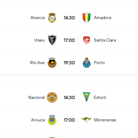
14:30
Alverca
Amadora
17:00
Viseu
Santa Clara
19:30
Rio Ave
Porto
14:30
Nacional
Estoril
17:00
Arouca
Moreirense