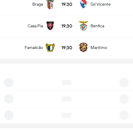
19:30
Braga
Gil Vicente
19:30
Casa Pia
Benfica
19:30
Famalicão
Maritimo