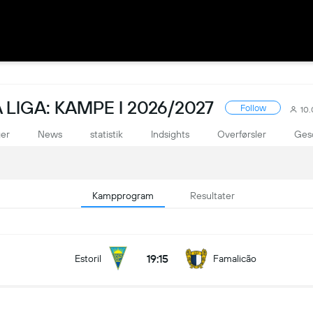
LIGA: KAMPE I 2026/2027
Follow
10
ger
News
statistik
Indsights
Overførsler
Ges
Kampprogram
Resultater
19:15
Estoril
Famalicão