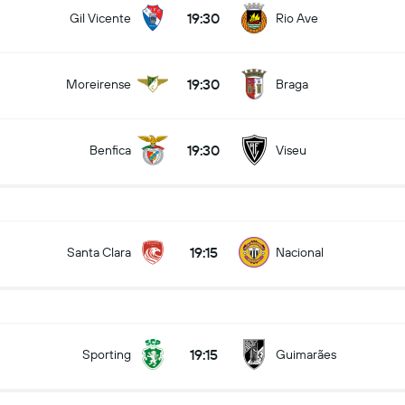
19:30
Gil Vicente
Rio Ave
19:30
Moreirense
Braga
19:30
Benfica
Viseu
19:15
Santa Clara
Nacional
19:15
Sporting
Guimarães