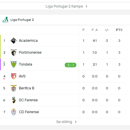
Liga Portugal 2 Kampe
Liga Portugal 2
P
F: A
+/-
PTS
Academica
1
1
4:1
3
3
Portimonense
2
1
1:0
1
3
Tondela
3
1
2:1
1
3
2 - 1
AVS
4
0
0:0
0
0
Benfica B
5
0
0:0
0
0
SC Farense
6
0
0:0
0
0
CD Feirense
7
0
0:0
0
0
Se stilling