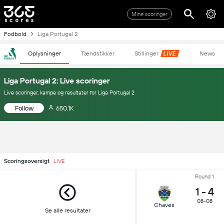
Mine scoringer
Fodbold
Liga Portugal 2
Oplysninger
Tændstikker
Stillinger
News
Liga Portugal 2: Live scoringer
Live scoringer, kampe og resultater for Liga Portugal 2
Follow
650.1K
Scoringsoversigt
LIVE
Round 1
1
-
4
08-08
Chaves
Se alle resultater