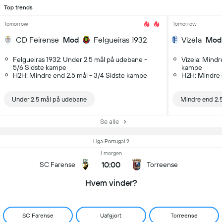
Top trends
Tomorrow
Tomorrow
CD Feirense
Mod
Felgueiras 1932
Vizela
Mod
Felgueiras 1932: Under 2.5 mål på udebane -
Vizela: Mindr
5/6 Sidste kampe
kampe
H2H: Mindre end 2.5 mål - 3/4 Sidste kampe
H2H: Mindre 
Under 2.5 mål på udebane
Mindre end 2.
Se alle
Liga Portugal 2
I morgen
10:00
SC Farense
Torreense
Hvem vinder?
SC Farense
Uafgjort
Torreense