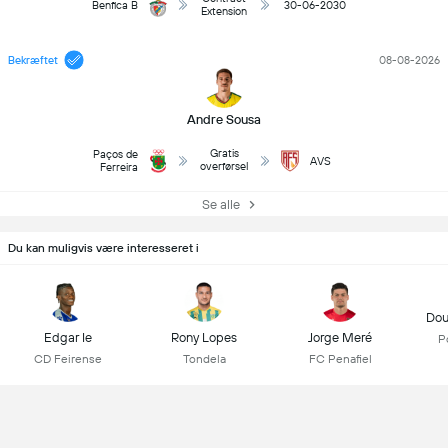
Benfica B
30-06-2030
Extension
Bekræftet
08-08-2026
Andre Sousa
Gratis
Paços de
AVS
overførsel
Ferreira
Se alle
Du kan muligvis være interesseret i
Dou
Edgar Ie
Rony Lopes
Jorge Meré
P
CD Feirense
Tondela
FC Penafiel