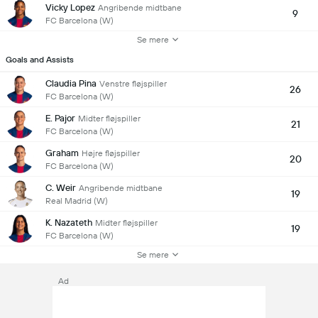
Vicky Lopez
Angribende midtbane
9
FC Barcelona (W)
Se mere
Goals and Assists
Claudia Pina
Venstre fløjspiller
26
FC Barcelona (W)
E. Pajor
Midter fløjspiller
21
FC Barcelona (W)
Graham
Højre fløjspiller
20
FC Barcelona (W)
C. Weir
Angribende midtbane
19
Real Madrid (W)
K. Nazateth
Midter fløjspiller
19
FC Barcelona (W)
Se mere
Ad