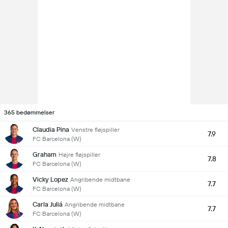
365 bedømmelser
Claudia Pina
Venstre fløjspiller
7.9
FC Barcelona (W)
Graham
Højre fløjspiller
7.8
FC Barcelona (W)
Vicky Lopez
Angribende midtbane
7.7
FC Barcelona (W)
Carla Juliá
Angribende midtbane
7.7
FC Barcelona (W)