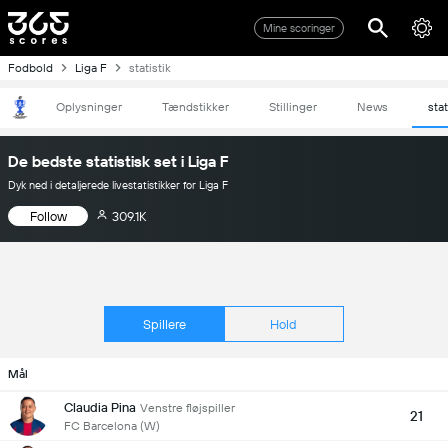
Mine scoringer
Fodbold
Liga F
statistik
Oplysninger
Tændstikker
Stillinger
News
stat
De bedste statistisk set i Liga F
Dyk ned i detaljerede livestatistikker for Liga F
Follow
309.1K
Spillere
Hold
Mål
Claudia Pina
Venstre fløjspiller
21
FC Barcelona (W)