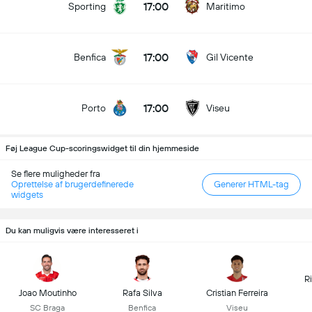
17:00
Sporting
Maritimo
17:00
Benfica
Gil Vicente
17:00
Porto
Viseu
Føj League Cup-scoringswidget til din hjemmeside
Se flere muligheder fra
Oprettelse af brugerdefinerede
Generer HTML-tag
widgets
Du kan muligvis være interesseret i
R
Joao Moutinho
Rafa Silva
Cristian Ferreira
SC Braga
Benfica
Viseu