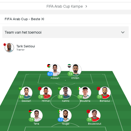
FIFA Arab Cup Kampe
FIFA Arab Cup - Beste XI
Team van het toernooi
Tarik Sektioui
Træner
8.3
7.3
Alowan
Khribin
8.1
7.8
7.8
7.8
7.5
Dawsari
Hrimat
Kanno
Boulbina
Berkaoui
7.9
8.3
7.9
Taha
Tougai
Boulacsout