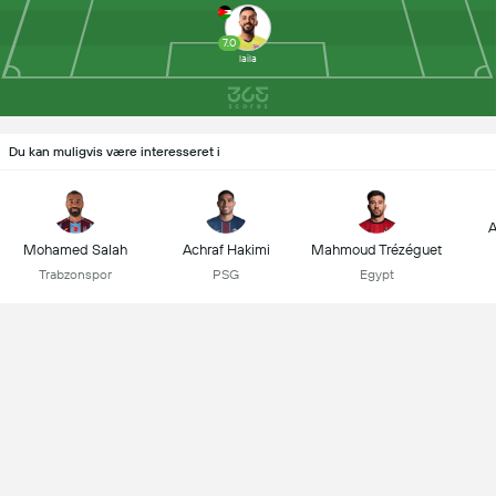
7.0
laila
Du kan muligvis være interesseret i
A
Mohamed Salah
Achraf Hakimi
Mahmoud Trézéguet
Trabzonspor
PSG
Egypt