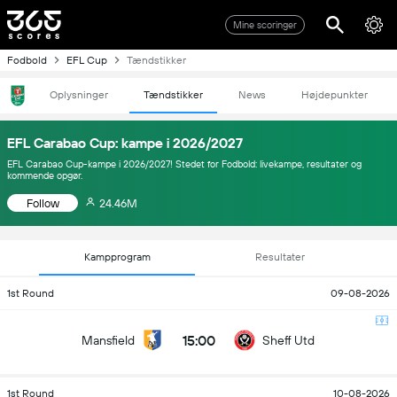
Mine scoringer
Fodbold
EFL Cup
Tændstikker
Oplysninger
Tændstikker
News
Højdepunkter
EFL Carabao Cup: kampe i 2026/2027
EFL Carabao Cup-kampe i 2026/2027! Stedet for Fodbold: livekampe, resultater og
kommende opgør.
Follow
24.46M
Kampprogram
Resultater
1st Round
09-08-2026
15:00
Mansfield
Sheff Utd
1st Round
10-08-2026