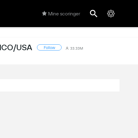
Mine scoringer
XICO/USA
Follow
33.33M