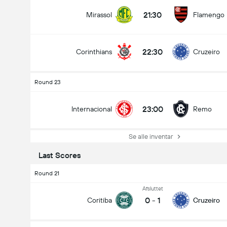
21:30
Mirassol
Flamengo
22:30
Corinthians
Cruzeiro
Round 23
23:00
Internacional
Remo
Se alle inventar
Last Scores
Round 21
Afsluttet
0
-
1
Coritiba
Cruzeiro