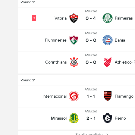
Round 21
Afsluttet
0
-
4
Vitoria
Palmeiras
2
Afsluttet
0
-
0
Fluminense
Bahia
Afsluttet
0
-
0
Corinthians
Athletico-
Round 21
Afsluttet
1
-
1
Internacional
Flamengo
Afsluttet
2
-
1
Mirassol
Remo
Se alle resultater