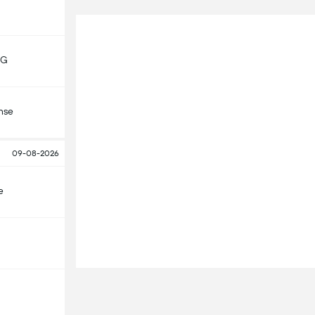
MG
nse
09-08-2026
e