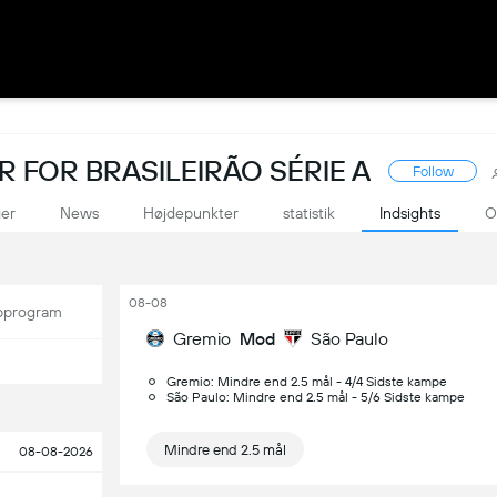
R FOR BRASILEIRÃO SÉRIE A
Follow
ger
News
Højdepunkter
statistik
Indsights
O
08-08
program
Gremio
Mod
São Paulo
Gremio: Mindre end 2.5 mål - 4/4 Sidste kampe
São Paulo: Mindre end 2.5 mål - 5/6 Sidste kampe
Mindre end 2.5 mål
08-08-2026