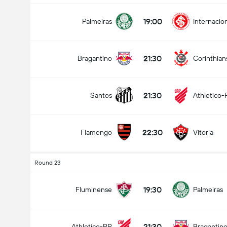
19:00
Palmeiras
Internacio
21:30
Bragantino
Corinthian
21:30
Santos
Athletico-
22:30
Flamengo
Vitoria
Round 23
19:30
Fluminense
Palmeiras
21:30
Athletico-PR
Bragantin