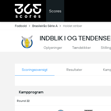
Scores
Fodbold
Brasileirão Série A
Holdet striber
INDBLIK I OG TENDENSE
Oplysninger
Tændstikker
Stillin
Scoringsoversigt
Resultater
Kamp
Kampprogram
Round 22