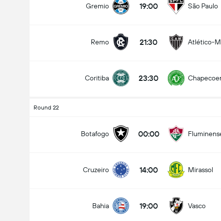
19:00
Gremio
São Paulo
21:30
Remo
Atlético-
23:30
Coritiba
Chapecoe
Round 22
00:00
Botafogo
Fluminens
14:00
Cruzeiro
Mirassol
19:00
Bahia
Vasco