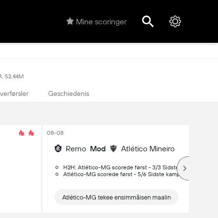
Mine scoringer
52.44M
verførsler
Geschiedenis
08-08
Remo
Mod
Atlético Mineiro
H2H: Atlético-MG scorede først - 3/3 Sidste kampe
Atlético-MG scorede først - 5/6 Sidste kampe
Atlético-MG tekee ensimmäisen maalin