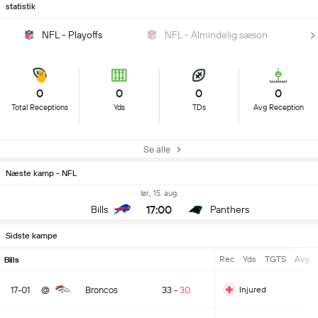
statistik
NFL - Playoffs
NFL - Almindelig sæson
0
0
0
0
Total Receptions
Yds
TDs
Avg Reception
Se alle
Næste kamp - NFL
lør., 15. aug.
17:00
Bills
Panthers
Sidste kampe
Rec
Yds
TGTS
Avg
Bills
17-01
@
Broncos
33
-
30
Injured