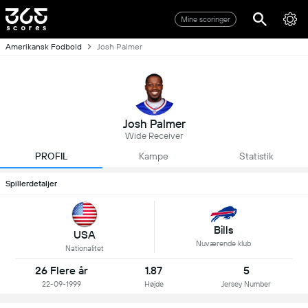
Mine scoringer
Amerikansk Fodbold
Josh Palmer
Josh Palmer
Wide Receiver
PROFIL
Kampe
Statistik
Spillerdetaljer
Bills
USA
Nuværende klub
Nationalitet
26 Flere år
1.87
5
22-09-1999
Højde
Jersey Number