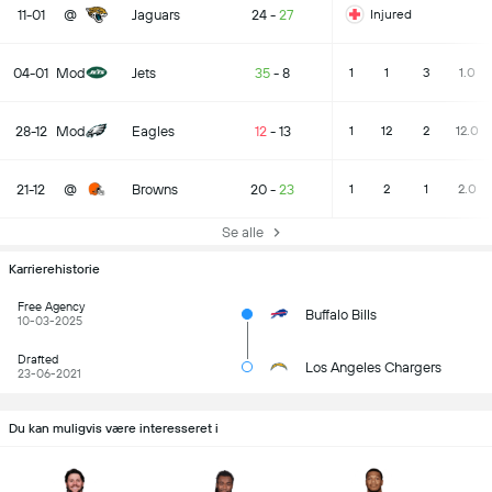
11-01
@
Jaguars
24
-
27
Injured
04-01
Mod
Jets
35
-
8
1
1
3
1.0
28-12
Mod
Eagles
12
-
13
1
12
2
12.0
21-12
@
Browns
20
-
23
1
2
1
2.0
Se alle
Karrierehistorie
Free Agency
Buffalo Bills
10-03-2025
Drafted
Los Angeles Chargers
23-06-2021
Du kan muligvis være interesseret i