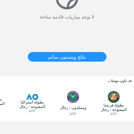
لا توجد مباريات قادمة متاحة
نتائج وينستون سالم
قد تكون مهتمًا بـ
بط
بطولة أستراليا
الم
بطولة فرنسا
المفتوحة - رجال
ويمبلدون - رجال
المفتوحة - رجال
ATP
ATP
ATP