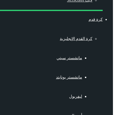
لايت 365Scores
كرة قدم
كرة القدم الإنجليزية
مانشستر سيتي
مانشستر يونايتد
ليفربول