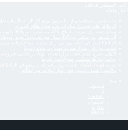
الأحد, أغسطس 9 2026
أخبار عاجلة
بث مباشر.. مشاهدة مباراة ليفربول وموناكو الودية الآن استعدادً
الزمالك يعلن خوض 3 مباريات ودية قبل انطلاق الدوري
منجم ذهب ريال مدريد.. أرباح الأكاديمية تقترب من 200 مليون يورو
أين تشاهد بث مباشر مباراة أرسنال وبوروسيا دورتموند الودية ا
20 لاعبًا فقط في خطة مورينيو.. ريال مدريد يتسلح بقائمة مصغرة لمواجهة تحديات الموسم
مباشر مباراة أرسنال ضد بوروسيا دورتموند الودية
الأهلي يتحرك لضم لاعب غزل المحلة.. والأخير يكشف شروطه
مباشر مباراة تشيلسي ضد جوهور الودية
ضربة قوية لـ الاتحاد.. إصابة روجر فيرنانديز بقطع في الرباط ال
مالديني يكشف سبب رفض جوارديولا تدريب إيطاليا
تابع
فيسبوك
‫X
‫YouTube
انستقرام
تيلقرام
‫TikTok